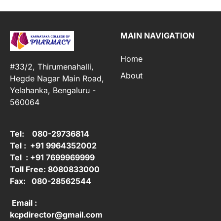
MAIN NAVIGATION
Home
#33/2, Thirumenahalli,
About
Hegde Nagar Main Road,
Yelahanka, Bengaluru -
560064
Tel: 080-29736814
Tel : +91 9964352002
Tel : +91 7699969999
Toll Free: 8080833000
Fax: 080-28562544
Email :
kcpdirector@gmail.com