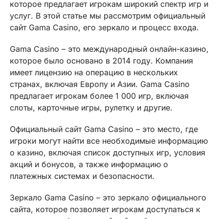
которое предлагает игрокам широкий спектр игр и
услуг. В этой статье мы рассмотрим официальный
сайт Gama Casino, его зеркало и процесс входа.
Gama Casino – это международный онлайн-казино,
которое было основано в 2014 году. Компания
имеет лицензию на операцию в нескольких
странах, включая Европу и Азии. Gama Casino
предлагает игрокам более 1 000 игр, включая
слоты, карточные игры, рулетку и другие.
Официальный сайт Gama Casino – это место, где
игроки могут найти все необходимые информацию
о казино, включая список доступных игр, условия
акций и бонусов, а также информацию о
платежных системах и безопасности.
Зеркало Gama Casino – это зеркало официального
сайта, которое позволяет игрокам доступаться к