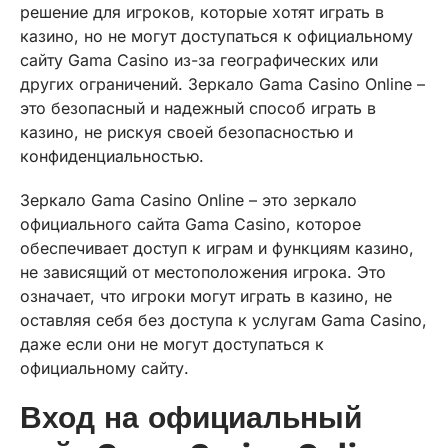
решение для игроков, которые хотят играть в
казино, но не могут доступаться к официальному
сайту Gama Casino из-за географических или
других ограничений. Зеркало Gama Casino Online –
это безопасный и надежный способ играть в
казино, не рискуя своей безопасностью и
конфиденциальностью.
Зеркало Gama Casino Online – это зеркало
официального сайта Gama Casino, которое
обеспечивает доступ к играм и функциям казино,
не зависящий от местоположения игрока. Это
означает, что игроки могут играть в казино, не
оставляя себя без доступа к услугам Gama Casino,
даже если они не могут доступаться к
официальному сайту.
Вход на официальный