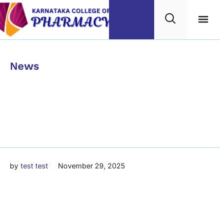
Category
News
Glory Casino Online Yeni
oyuncular iin kapsaml
rehber.34
by
test test
November 29, 2025
Glory Casino Online –
Yeni oyuncular için