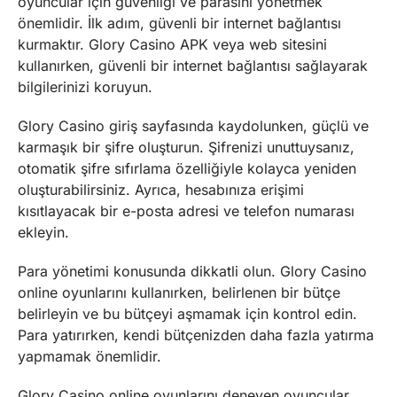
oyuncular için güvenliği ve parasını yönetmek
önemlidir. İlk adım, güvenli bir internet bağlantısı
kurmaktır. Glory Casino APK veya web sitesini
kullanırken, güvenli bir internet bağlantısı sağlayarak
bilgilerinizi koruyun.
Glory Casino giriş sayfasında kaydolunken, güçlü ve
karmaşık bir şifre oluşturun. Şifrenizi unuttuysanız,
otomatik şifre sıfırlama özelliğiyle kolayca yeniden
oluşturabilirsiniz. Ayrıca, hesabınıza erişimi
kısıtlayacak bir e-posta adresi ve telefon numarası
ekleyin.
Para yönetimi konusunda dikkatli olun. Glory Casino
online oyunlarını kullanırken, belirlenen bir bütçe
belirleyin ve bu bütçeyi aşmamak için kontrol edin.
Para yatırırken, kendi bütçenizden daha fazla yatırma
yapmamak önemlidir.
Glory Casino online oyunlarını deneyen oyuncular