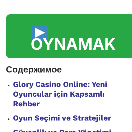
kapsamlı rehber
OYNAMAK
Содержимое
Glory Casino Online: Yeni
Oyuncular için Kapsamlı
Rehber
Oyun Seçimi ve Stratejiler