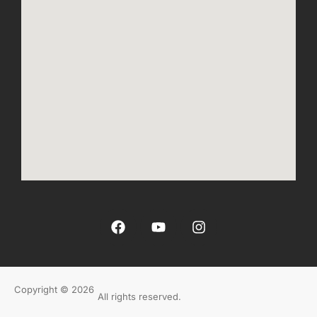
Copyright © 2026
All rights reserved.