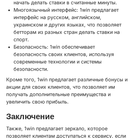
начать делать ставки в считанные минуты.
Многоязычный интерфейс: 1win предлагает
интерфейс на русском, английском,
украинском и других языках, что позволяет
бетторам из разных стран делать ставки на
спорт.
Безопасность: 1win обеспечивает
безопасность своих клиентов, используя
современные технологии и системы
безопасности.
Кроме того, 1win предлагает различные бонусы и
акции для своих клиентов, что позволяет им
получать дополнительные преимущества и
увеличить свою прибыль.
Заключение
Также, 1win предлагает зеркало, которое
позволяет клиентам доступаться к сервису, если