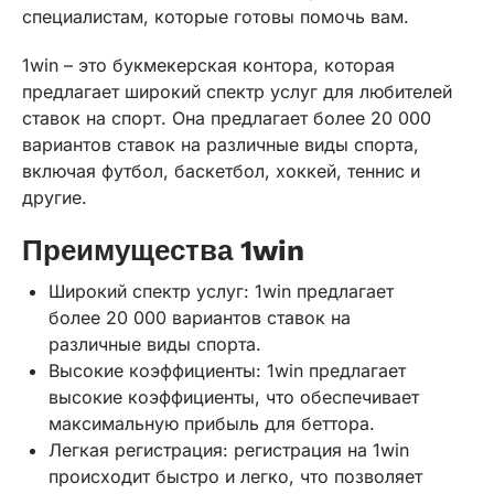
специалистам, которые готовы помочь вам.
1win – это букмекерская контора, которая
предлагает широкий спектр услуг для любителей
ставок на спорт. Она предлагает более 20 000
вариантов ставок на различные виды спорта,
включая футбол, баскетбол, хоккей, теннис и
другие.
Преимущества 1win
Широкий спектр услуг: 1win предлагает
более 20 000 вариантов ставок на
различные виды спорта.
Высокие коэффициенты: 1win предлагает
высокие коэффициенты, что обеспечивает
максимальную прибыль для беттора.
Легкая регистрация: регистрация на 1win
происходит быстро и легко, что позволяет