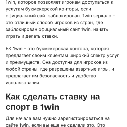
1win, которое позволяет игрокам доступаться к
услугам букмекерской конторы, если
официальный сайт заблокирован. 1win зеркало –
это отличный способ игроков из стран, где
заблокирован официальный сайт 1win, начать
играть и делать ставки.
БК 1win – это букмекерская контора, которая
предлагает своим клиентам широкий спектр услуг
и преимуществ. Она доступна для игроков из
любой страны, где разрешены азартные игры, и
предлагает им безопасность и удобство
использования.
Как сделать ставку на
спорт в 1win
Для начала вам нужно зарегистрироваться на
сайте 1win, если вы еще не сделали это. Это