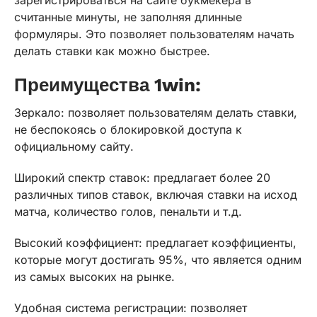
зарегистрироваться на сайте букмекера в
считанные минуты, не заполняя длинные
формуляры. Это позволяет пользователям начать
делать ставки как можно быстрее.
Преимущества 1win:
Зеркало: позволяет пользователям делать ставки,
не беспокоясь о блокировкой доступа к
официальному сайту.
Широкий спектр ставок: предлагает более 20
различных типов ставок, включая ставки на исход
матча, количество голов, пенальти и т.д.
Высокий коэффициент: предлагает коэффициенты,
которые могут достигать 95%, что является одним
из самых высоких на рынке.
Удобная система регистрации: позволяет