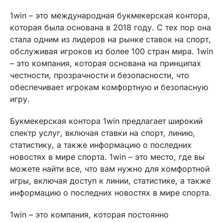
1win – это международная букмекерская контора,
которая была основана в 2018 году. С тех пор она
стала одним из лидеров на рынке ставок на спорт,
обслуживая игроков из более 100 стран мира. 1win
– это компания, которая основана на принципах
честности, прозрачности и безопасности, что
обеспечивает игрокам комфортную и безопасную
игру.
Букмекерская контора 1win предлагает широкий
спектр услуг, включая ставки на спорт, линию,
статистику, а также информацию о последних
новостях в мире спорта. 1win – это место, где вы
можете найти все, что вам нужно для комфортной
игры, включая доступ к линии, статистике, а также
информацию о последних новостях в мире спорта.
1win – это компания, которая постоянно