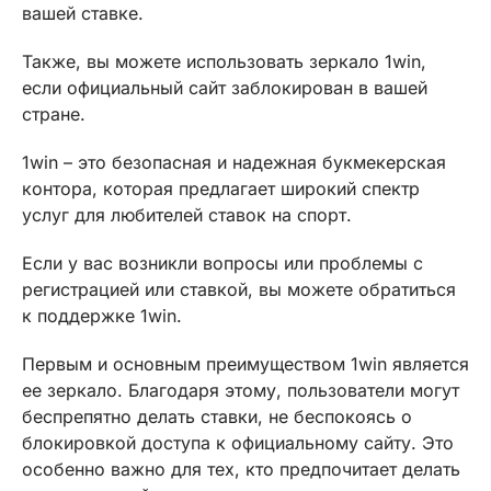
вашей ставке.
Также, вы можете использовать зеркало 1win,
если официальный сайт заблокирован в вашей
стране.
1win – это безопасная и надежная букмекерская
контора, которая предлагает широкий спектр
услуг для любителей ставок на спорт.
Если у вас возникли вопросы или проблемы с
регистрацией или ставкой, вы можете обратиться
к поддержке 1win.
Первым и основным преимуществом 1win является
ее зеркало. Благодаря этому, пользователи могут
беспрепятно делать ставки, не беспокоясь о
блокировкой доступа к официальному сайту. Это
особенно важно для тех, кто предпочитает делать