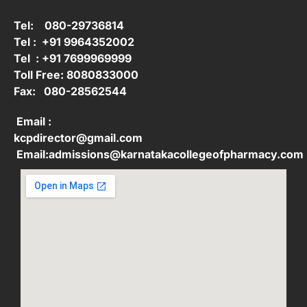
Tel: 080-29736814
Tel : +91 9964352002
Tel : +91 7699969999
Toll Free: 8080833000
Fax: 080-28562544
Email :
kcpdirector@gmail.com
Email:admissions@karnatakacollegeofpharmacy.com