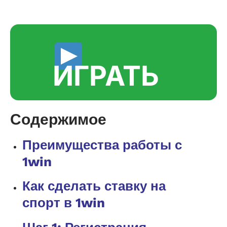
конторе
ИГРАТЬ
Содержимое
Преимущества работы с
1win
Как сделать ставку на
спорт в 1win