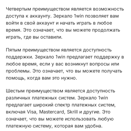
Четвертым преимуществом является возможность
доступа к аккаунту. Зеркало 1win позволяет вам
войти в свой аккаунт и начать играть в любое
время. Это означает, что вы можете продолжать
играть, где вы оставили.
Пятым преимуществом является доступность
поддержки. Зеркало 1win предлагает поддержку в
любое время, если у вас возникнут вопросы или
проблемы. Это означает, что вы можете получать
помощь, когда вам это нужно.
Шестым преимуществом является доступность
различных платежных систем. Зеркало 1win
предлагает широкий спектр платежных систем,
включая Visa, Mastercard, Skrill и другие. Это
означает, что вы можете использовать любую
платежную систему, которая вам удобна.