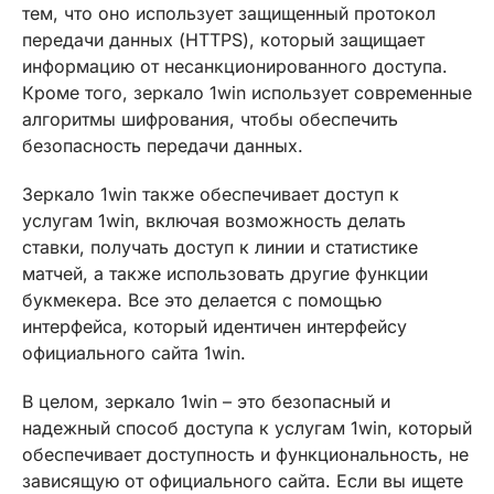
тем, что оно использует защищенный протокол
передачи данных (HTTPS), который защищает
информацию от несанкционированного доступа.
Кроме того, зеркало 1win использует современные
алгоритмы шифрования, чтобы обеспечить
безопасность передачи данных.
Зеркало 1win также обеспечивает доступ к
услугам 1win, включая возможность делать
ставки, получать доступ к линии и статистике
матчей, а также использовать другие функции
букмекера. Все это делается с помощью
интерфейса, который идентичен интерфейсу
официального сайта 1win.
В целом, зеркало 1win – это безопасный и
надежный способ доступа к услугам 1win, который
обеспечивает доступность и функциональность, не
зависящую от официального сайта. Если вы ищете