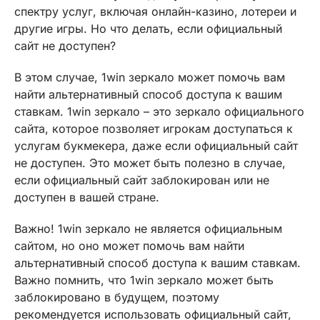
спектру услуг, включая онлайн-казино, лотереи и
другие игры. Но что делать, если официальный
сайт не доступен?
В этом случае, 1win зеркало может помочь вам
найти альтернативный способ доступа к вашим
ставкам. 1win зеркало – это зеркало официального
сайта, которое позволяет игрокам доступаться к
услугам букмекера, даже если официальный сайт
не доступен. Это может быть полезно в случае,
если официальный сайт заблокирован или не
доступен в вашей стране.
Важно! 1win зеркало не является официальным
сайтом, но оно может помочь вам найти
альтернативный способ доступа к вашим ставкам.
Важно помнить, что 1win зеркало может быть
заблокировано в будущем, поэтому
рекомендуется использовать официальный сайт,