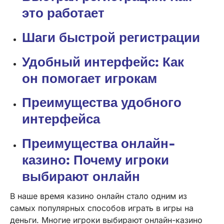
это работает
Шаги быстрой регистрации
Удобный интерфейс: Как
он помогает игрокам
Преимущества удобного
интерфейса
Преимущества онлайн-
казино: Почему игроки
выбирают онлайн
В наше время казино онлайн стало одним из
самых популярных способов играть в игры на
деньги. Многие игроки выбирают онлайн-казино