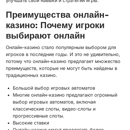
улучшать свои навыки и стратегии игры.
Преимущества онлайн-
казино: Почему игроки
выбирают онлайн
Онлайн-казино стало популярным выбором для
игроков в последние годы. И это не удивительно,
потому что онлайн-казино предлагает множество
преимуществ, которые не могут быть найдены в
традиционных казино.
Большой выбор игровых автоматов
Многие онлайн-казино предлагают огромный
выбор игровых автоматов, включая
классические слоты, видео-слоты и
прогрессивные слоты.
Высокие ставки
Онлайн-казино могут предлагать более