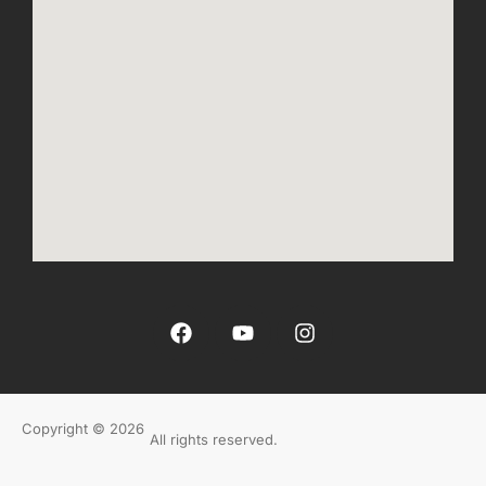
Copyright © 2026
All rights reserved.