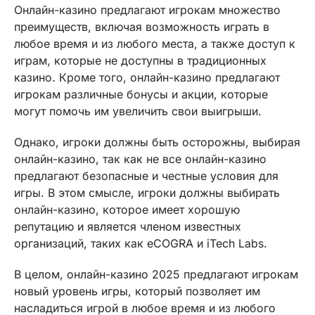
Онлайн-казино предлагают игрокам множество
преимуществ, включая возможность играть в
любое время и из любого места, а также доступ к
играм, которые не доступны в традиционных
казино. Кроме того, онлайн-казино предлагают
игрокам различные бонусы и акции, которые
могут помочь им увеличить свои выигрыши.
Однако, игроки должны быть осторожны, выбирая
онлайн-казино, так как не все онлайн-казино
предлагают безопасные и честные условия для
игры. В этом смысле, игроки должны выбирать
онлайн-казино, которое имеет хорошую
репутацию и является членом известных
организаций, таких как eCOGRA и iTech Labs.
В целом, онлайн-казино 2025 предлагают игрокам
новый уровень игры, который позволяет им
насладиться игрой в любое время и из любого