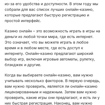
из-за его удобства и доступности. В этом году мы
собрали для вас список лучших онлайн-казино,
которые предлагают быструю регистрацию и
простой интерфейс.
Казино онлайн – это возможность играть в игры на
деньги из любой точки мира, где есть интернет.
Это означает, что вы можете играть в любое
время и в любом месте, где есть доступ к
интернету. Онлайн-казино предлагают широкий
выбор игр, включая игровые автоматы, рулетку,
блэкджек и другие.
Когда вы выбираете онлайн-казино, вам нужно
учитывать несколько факторов. В первую очередь,
вам нужно проверить, является ли онлайн-казино
лицензированным и надежным. Затем вам нужно
проверить, какие игры они предлагают, и есть ли у
них быстрая регистрация. Наконец, вам нужно