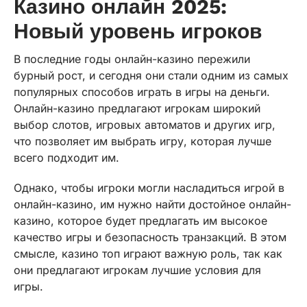
Казино онлайн 2025:
Новый уровень игроков
В последние годы онлайн-казино пережили
бурный рост, и сегодня они стали одним из самых
популярных способов играть в игры на деньги.
Онлайн-казино предлагают игрокам широкий
выбор слотов, игровых автоматов и других игр,
что позволяет им выбрать игру, которая лучше
всего подходит им.
Однако, чтобы игроки могли насладиться игрой в
онлайн-казино, им нужно найти достойное онлайн-
казино, которое будет предлагать им высокое
качество игры и безопасность транзакций. В этом
смысле, казино топ играют важную роль, так как
они предлагают игрокам лучшие условия для
игры.