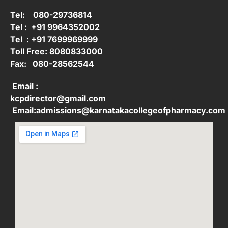
Tel: 080-29736814
Tel : +91 9964352002
Tel : +91 7699969999
Toll Free: 8080833000
Fax: 080-28562544
Email :
kcpdirector@gmail.com
Email:admissions@karnatakacollegeofpharmacy.com