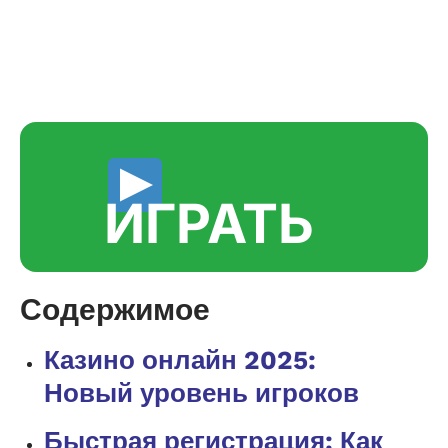
быстрой регистрацией
и удобным
интерфейсом
ИГРАТЬ
Содержимое
Казино онлайн 2025:
Новый уровень игроков
Быстрая регистрация: Как