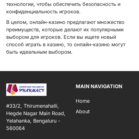
технологии, чтобы обеспечить безопасность и
конфиденциальность игроков.
В целом, онлайн-казино предлагают множество
преимуществ, которые делают их популярными
выбором для игроков. Если вы ищете новый
способ играть в казино, то онлайн-казино могут
быть идеальным выбором.
MAIN NAVIGATION
Home
#33/2, Thirumenahalli,
About
Hegde Nagar Main Road,
Yelahanka, Bengaluru -
560064