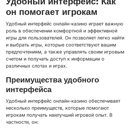
Удобный интерфейс: Как
он помогает игрокам
Удобный интерфейс онлайн-казино играет важную
роль в обеспечении комфортной и эффективной
игры для пользователей. Он позволяет легко найти
и выбрать игры, которые соответствуют вашим
предпочтениям, а также управлять своим игровым
счетом и получать доступ к информации о
различных слотах и играх.
Преимущества удобного
интерфейса
Удобный интерфейс онлайн-казино обеспечивает
несколько преимуществ, которые помогают
игрокам получать наилучший игровой опыт. В
частности, он: