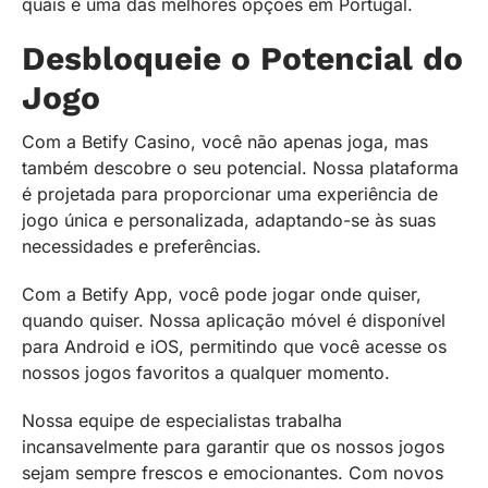
quais é uma das melhores opções em Portugal.
Desbloqueie o Potencial do
Jogo
Com a Betify Casino, você não apenas joga, mas
também descobre o seu potencial. Nossa plataforma
é projetada para proporcionar uma experiência de
jogo única e personalizada, adaptando-se às suas
necessidades e preferências.
Com a Betify App, você pode jogar onde quiser,
quando quiser. Nossa aplicação móvel é disponível
para Android e iOS, permitindo que você acesse os
nossos jogos favoritos a qualquer momento.
Nossa equipe de especialistas trabalha
incansavelmente para garantir que os nossos jogos
sejam sempre frescos e emocionantes. Com novos