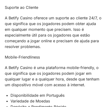
Suporte ao Cliente
A Betify Casino oferece um suporte ao cliente 24/7, o
que significa que os jogadores podem obter ajuda
em qualquer momento que precisem. Isso é
especialmente útil para os jogadores que estão
começando a jogar online e precisam de ajuda para
resolver problemas.
Mobile-Friendliness
A Betify Casino é uma plataforma mobile-friendly, o
que significa que os jogadores podem jogar em
qualquer lugar e a qualquer hora, desde que tenham
um dispositivo móvel com acesso à internet.
Disponibilidade em Português
Variedade de Moedas
Depósito e Rendimento Rápido