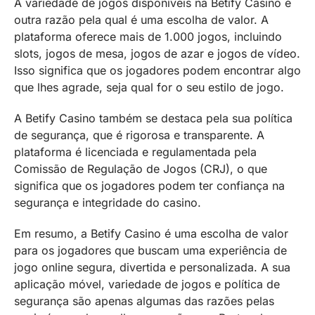
A variedade de jogos disponíveis na Betify Casino é
outra razão pela qual é uma escolha de valor. A
plataforma oferece mais de 1.000 jogos, incluindo
slots, jogos de mesa, jogos de azar e jogos de vídeo.
Isso significa que os jogadores podem encontrar algo
que lhes agrade, seja qual for o seu estilo de jogo.
A Betify Casino também se destaca pela sua política
de segurança, que é rigorosa e transparente. A
plataforma é licenciada e regulamentada pela
Comissão de Regulação de Jogos (CRJ), o que
significa que os jogadores podem ter confiança na
segurança e integridade do casino.
Em resumo, a Betify Casino é uma escolha de valor
para os jogadores que buscam uma experiência de
jogo online segura, divertida e personalizada. A sua
aplicação móvel, variedade de jogos e política de
segurança são apenas algumas das razões pelas