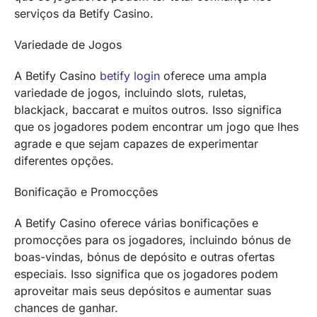
serviços da Betify Casino.
Variedade de Jogos
A Betify Casino
betify login
oferece uma ampla
variedade de jogos, incluindo slots, ruletas,
blackjack, baccarat e muitos outros. Isso significa
que os jogadores podem encontrar um jogo que lhes
agrade e que sejam capazes de experimentar
diferentes opções.
Bonificação e Promocções
A Betify Casino oferece várias bonificações e
promocções para os jogadores, incluindo bónus de
boas-vindas, bónus de depósito e outras ofertas
especiais. Isso significa que os jogadores podem
aproveitar mais seus depósitos e aumentar suas
chances de ganhar.