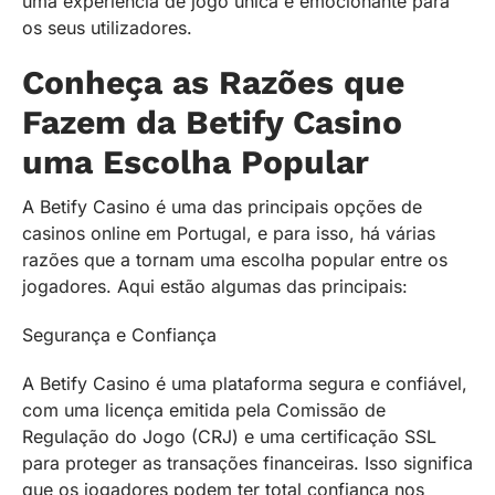
uma experiência de jogo única e emocionante para
os seus utilizadores.
Conheça as Razões que
Fazem da Betify Casino
uma Escolha Popular
A Betify Casino é uma das principais opções de
casinos online em Portugal, e para isso, há várias
razões que a tornam uma escolha popular entre os
jogadores. Aqui estão algumas das principais:
Segurança e Confiança
A Betify Casino é uma plataforma segura e confiável,
com uma licença emitida pela Comissão de
Regulação do Jogo (CRJ) e uma certificação SSL
para proteger as transações financeiras. Isso significa
que os jogadores podem ter total confiança nos