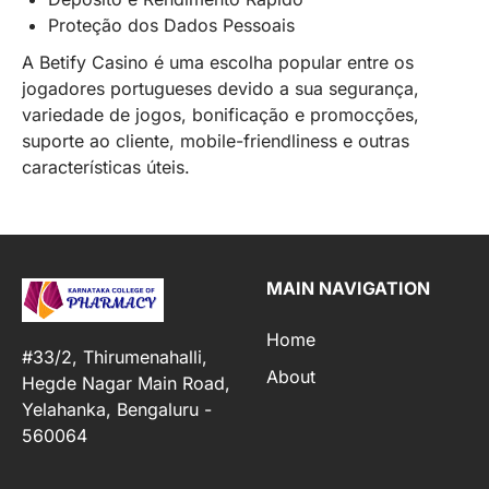
Proteção dos Dados Pessoais
A Betify Casino é uma escolha popular entre os
jogadores portugueses devido a sua segurança,
variedade de jogos, bonificação e promocções,
suporte ao cliente, mobile-friendliness e outras
características úteis.
MAIN NAVIGATION
Home
#33/2, Thirumenahalli,
About
Hegde Nagar Main Road,
Yelahanka, Bengaluru -
560064