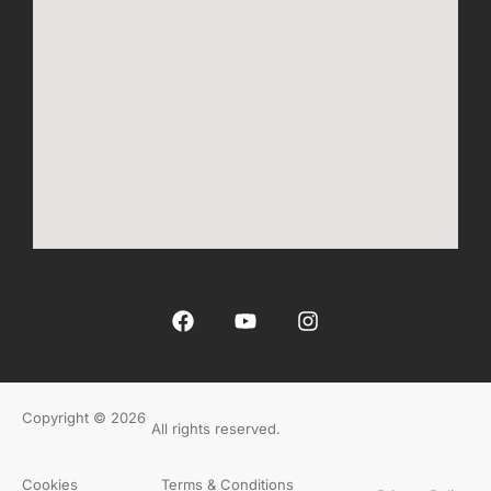
Copyright © 2026
All rights reserved.
Cookies
Terms & Conditions