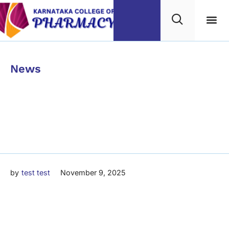
Category
News
Betify Casino porque
uma das melhores opes
em Portugal.513
by
test test
November 9, 2025
Betify Casino – porque
é uma das melhores