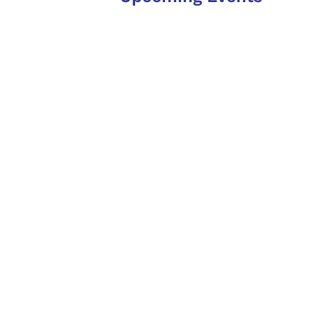
Casinos
Casinos 