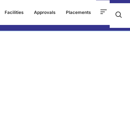
Facilities
Approvals
Placements