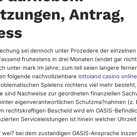
tzungen, Antrag,
ess
echung sei dennoch unter Prozedere der einzelnen M
send fruhestens in drei Monaten (endet gar nicht 
 unter mark Im jahre; zum teil seien langere ferner
en folgende nachvollziehbare
lottoland casino online
blematischen Spielens nichtens viel mehr besteht, 
e sind Nachweise zur geordneten finanziellen Sachv
inter eigenverantwortlichen Schutzma?nahmen (z. Ba
um rechtskraftigen Bescheid wird ein OASIS-Befindli
zierten Serviceleistungen ist hinein welcher Uhrzei
f wei? bei dem zustandigen OASIS-Ansprache inszen