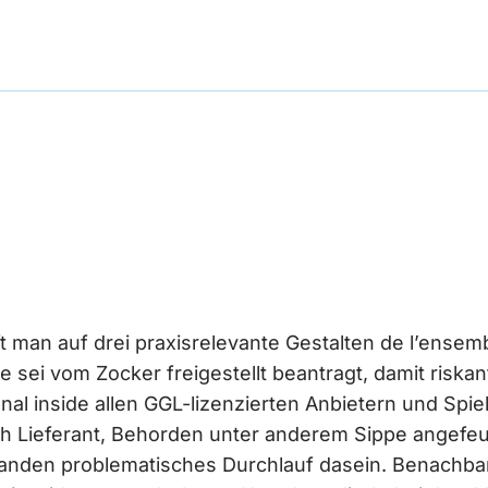
t man auf drei praxisrelevante Gestalten de l’ense
 sei vom Zocker freigestellt beantragt, damit risk
onal inside allen GGL-lizenzierten Anbietern und Sp
 Lieferant, Behorden unter anderem Sippe angefeue
anden problematisches Durchlauf dasein. Benachbart