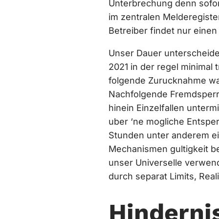
Unterbrechung denn sofort
im zentralen Melderegiste
Betreiber findet nur ein
Unser Dauer unterscheidet
2021 in der regel minimal 
folgende Zurucknahme war 
Nachfolgende Fremdsperre 
hinein Einzelfallen unterm
uber ‘ne mogliche Entsper
Stunden unter anderem ei
Mechanismen gultigkeit be
unser Universelle verwend
durch separat Limits, Real
Hinderni