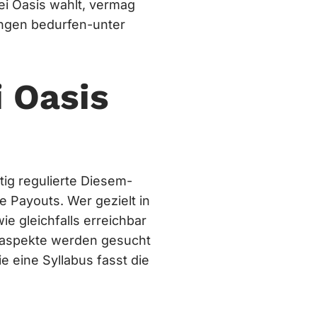
ei Oasis wahlt, vermag
ngen bedurfen-unter
i Oasis
tig regulierte Diesem-
 Payouts. Wer gezielt in
e gleichfalls erreichbar
ve aspekte werden gesucht
e eine Syllabus fasst die