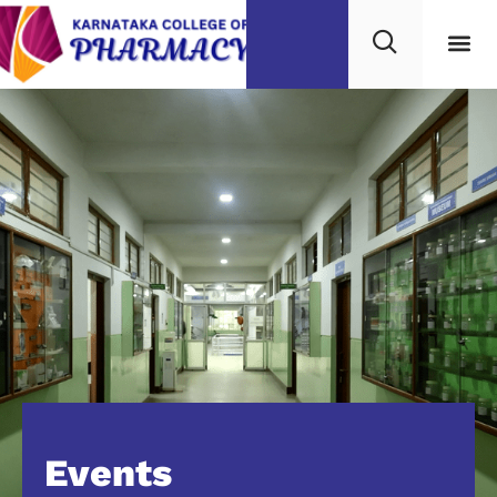
Events