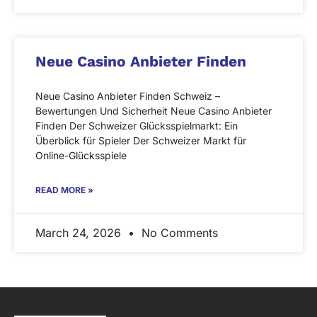
Neue Casino Anbieter Finden
Neue Casino Anbieter Finden Schweiz –
Bewertungen Und Sicherheit Neue Casino Anbieter
Finden Der Schweizer Glücksspielmarkt: Ein
Überblick für Spieler Der Schweizer Markt für
Online-Glücksspiele
READ MORE »
March 24, 2026
No Comments