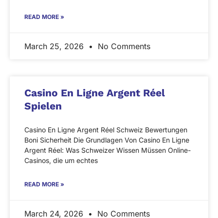
READ MORE »
March 25, 2026
No Comments
Casino En Ligne Argent Réel
Spielen
Casino En Ligne Argent Réel Schweiz Bewertungen
Boni Sicherheit Die Grundlagen Von Casino En Ligne
Argent Réel: Was Schweizer Wissen Müssen Online-
Casinos, die um echtes
READ MORE »
March 24, 2026
No Comments