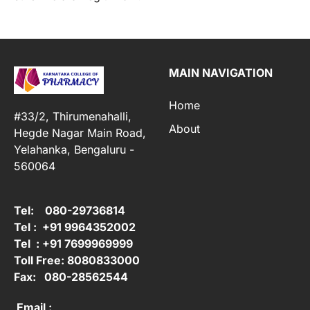
MAIN NAVIGATION
Home
#33/2, Thirumenahalli,
About
Hegde Nagar Main Road,
Yelahanka, Bengaluru -
560064
Tel: 080-29736814
Tel : +91 9964352002
Tel : +91 7699969999
Toll Free: 8080833000
Fax: 080-28562544
Email :