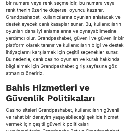
bir numara veya renk seçmelidir, bu numara veya
renk thenin üzerine düşerse, oyuncu kazanır.
Grandpashabet, kullanıcılarına oyunları anlatacak ve
destekleyecek canlı kasaplar sunar. Bu, kullanıcıların
oyunları daha iyi anlamalarına ve oynayabilmesine
yardımcı olur. Grandpashabet, güvenli ve güvenilir bir
platform olarak tanınır ve kullanıcıların bilgi ve destek
ihtiyaçlarını karşılamak için çeşitli seçenekler sunar.
Bu nedenle, canlı casino oyunları ve kuralı hakkında
bilgi almak için Grandpashabet giriş sayfasına göz
atmanızı öneririz.
Bahis Hizmetleri ve
Güvenlik Politikaları
Casino siteleri Grandpashabet, kullanıcıların güvenli
ve rahat bir deneyim yaşayabileceği şekilde hizmet
vermek için çeşitli güvenlik politikaları