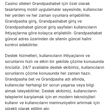
Casino siteleri Grandpashabet için özel olarak
tasarlanmış mobil uygulamalar sayesinde, kullanıcılar
her yerden ve her zaman oyunlara erişebilirler.
Grandpasha giriş, Grandpashabet giriş ve
Grandpashabet güncel giriş sayfaları kullanıcıların
ihtiyaçlarına göre kolayca erişilebilir. Grandpashabet
güncel adres üzerinden de sitenin güncel halini
kontrol edebilirler.
Destek hizmetleri, kullanıcıların ihtiyaçlarını ve
sorunlarını hızlı ve etkin bir şekilde çözme konusunda
öncüdür. 24/7 available destek ekibimiz, kullanıcıların
sorunlarını çözme konusunda her zaman hazır.
Grandpasha bet ve Grandpasha adı altında,
kullanıcılar herhangi bir sorun yaşarsa veya bilgi
almak isteyebilirler. Destek ekibimiz, kullanıcıların
taleplerini karşılamak için en modern teknolojileri
kullanır ve kullanıcıların memnuniyetini artırmak için
sürekli olarak eğitim alır.