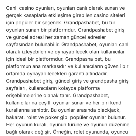
Canlı casino oyunları, oyunları canlı olarak sunan ve
gerçek kasaplarla etkileşime girebilen casino siteleri
için popüler bir seçenek. Grandpashabet, bu tür
oyunları sunan bir platformdur. Grandpashabet giriş
ve güncel adresi her zaman güncel adresler
sayfasından bulunabilir. Grandpashabet, oyunları canlı
olarak izleyebilen ve oynayabilecek olan kullanıcılar
için ideal bir platformdur. Grandpasha bet, bu
platformun ana markasıdır ve kullanıcıların güvenli bir
ortamda oynayabilecekleri garanti altındadır.
Grandpashabet giriş, güncel giriş ve grandpasha giriş
sayfaları, kullanıcıların kolayca platforma
erişebilmelerine olanak tanır. Grandpashabet,
kullanıcılarına çeşitli oyunlar sunar ve her biri kendi
kurallarına sahiptir. Bu oyunlar arasında blackjack,
bakarat, rolet ve poker gibi popüler oyunlar bulunur.
Her oyunun kuralı, oyunun türüne ve oyunun düzenine
bağlı olarak değişir. Örneğin, rolet oyununda, oyuncu