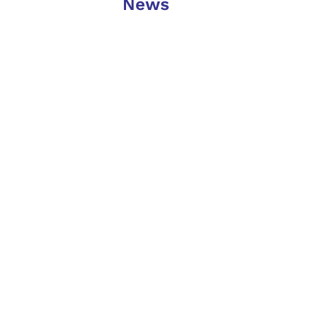
Category
News
Grandpa
Casino –