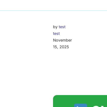
by
test
test
November
15, 2025
Grandpa
Casino 