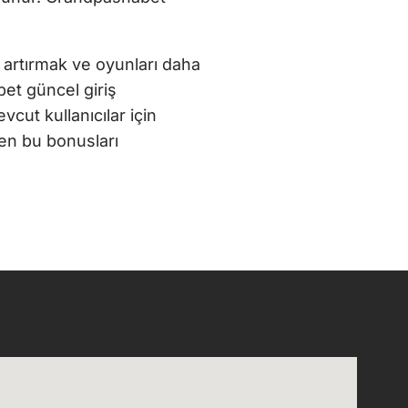
 artırmak ve oyunları daha
bet güncel giriş
vcut kullanıcılar için
den bu bonusları