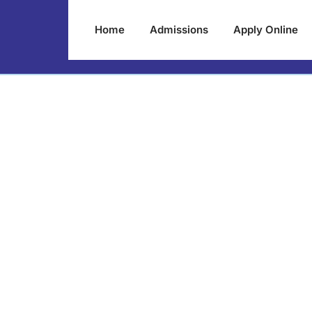
Home
Admissions
Apply Online