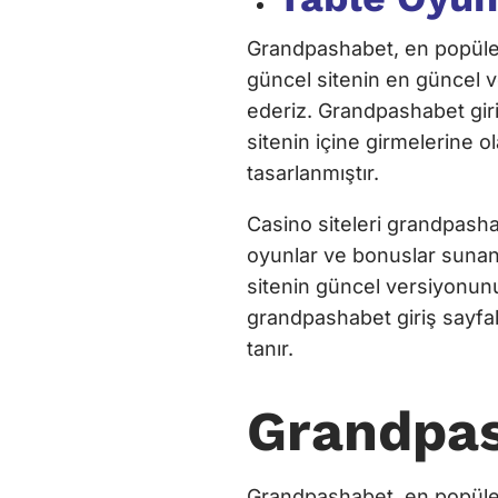
Grandpashabet, en popül
güncel sitenin en güncel ve
ederiz. Grandpashabet giriş
sitenin içine girmelerine 
tasarlanmıştır.
Casino siteleri grandpashab
oyunlar ve bonuslar sunan
sitenin güncel versiyonunu 
grandpashabet giriş sayfala
tanır.
Grandpas
Grandpashabet, en popüler 