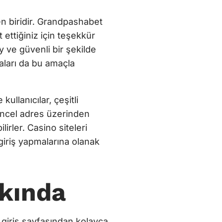
en biridir. Grandpashabet
 ettiğiniz için teşekkür
y ve güvenli bir şekilde
aları da bu amaçla
llanıcılar, çeşitli
üncel adres üzerinden
irler. Casino siteleri
 giriş yapmalarına olanak
kında
 giriş sayfasından kolayca