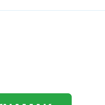
shabet – Grand
– Grandpashabet 