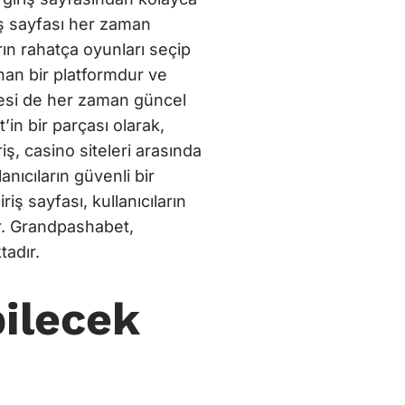
riş sayfası her zaman
arın rahatça oyunları seçip
nan bir platformdur ve
dresi de her zaman güncel
in bir parçası olarak,
iş, casino siteleri arasında
anıcıların güvenli bir
ş sayfası, kullanıcıların
ir. Grandpashabet,
tadır.
ilecek