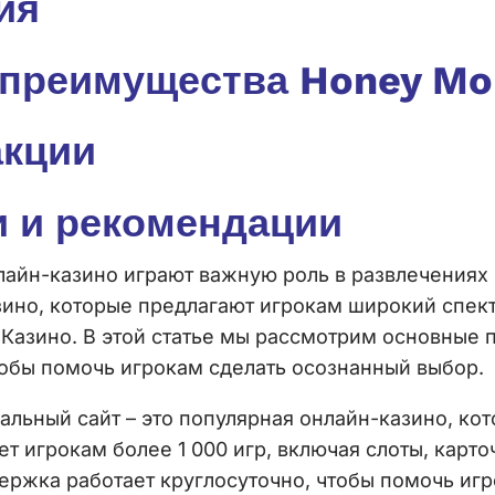
ия
преимущества Honey Mo
акции
и и рекомендации
айн-казино играют важную роль в развлечениях 
зино, которые предлагают игрокам широкий спект
 Казино. В этой статье мы рассмотрим основные
тобы помочь игрокам сделать осознанный выбор.
льный сайт – это популярная онлайн-казино, кот
ет игрокам более 1 000 игр, включая слоты, карто
ержка работает круглосуточно, чтобы помочь иг