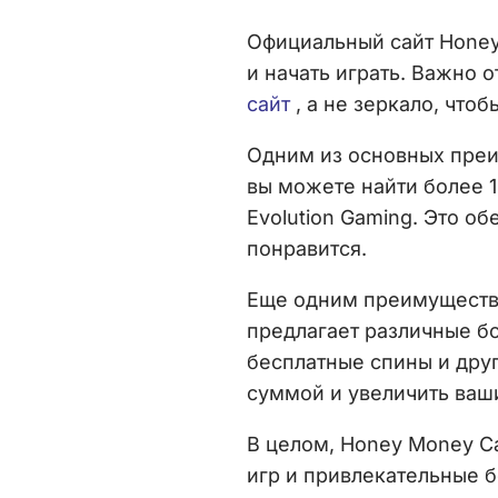
Официальный сайт Honey M
и начать играть. Важно о
сайт
, а не зеркало, что
Одним из основных преи
вы можете найти более 1
Evolution Gaming. Это о
понравится.
Еще одним преимущество
предлагает различные б
бесплатные спины и дру
суммой и увеличить ваш
В целом, Honey Money Ca
игр и привлекательные б