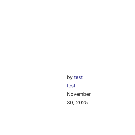
by
test
test
November
30, 2025
Honey M