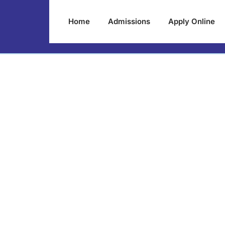
Home
Admissions
Apply Online