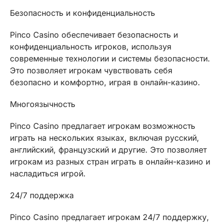
Безопасность и конфиденциальность
Pinco Casino обеспечивает безопасность и
конфиденциальность игроков, используя
современные технологии и системы безопасности.
Это позволяет игрокам чувствовать себя
безопасно и комфортно, играя в онлайн-казино.
Многоязычность
Pinco Casino предлагает игрокам возможность
играть на нескольких языках, включая русский,
английский, французский и другие. Это позволяет
игрокам из разных стран играть в онлайн-казино и
насладиться игрой.
24/7 поддержка
Pinco Casino предлагает игрокам 24/7 поддержку,