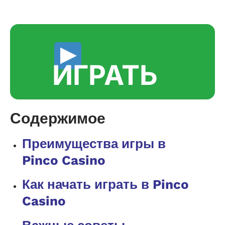
– официальный сайт
ИГРАТЬ
Содержимое
Преимущества игры в
Pinco Casino
Как начать играть в Pinco
Casino