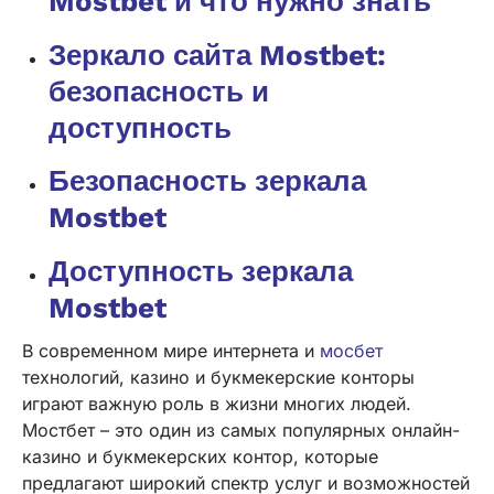
Mostbet и что нужно знать
Зеркало сайта Mostbet:
безопасность и
доступность
Безопасность зеркала
Mostbet
Доступность зеркала
Mostbet
В современном мире интернета и
мосбет
технологий, казино и букмекерские конторы
играют важную роль в жизни многих людей.
Мостбет – это один из самых популярных онлайн-
казино и букмекерских контор, которые
предлагают широкий спектр услуг и возможностей