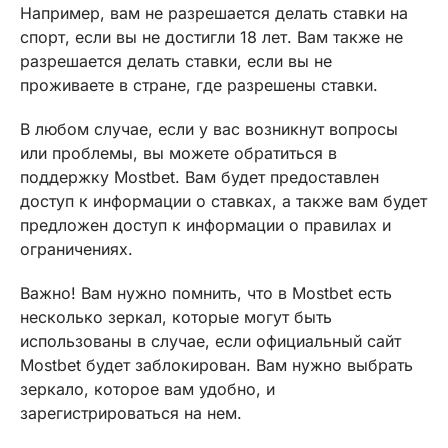
Например, вам не разрешается делать ставки на
спорт, если вы не достигли 18 лет. Вам также не
разрешается делать ставки, если вы не
проживаете в стране, где разрешены ставки.
В любом случае, если у вас возникнут вопросы
или проблемы, вы можете обратиться в
поддержку Mostbet. Вам будет предоставлен
доступ к информации о ставках, а также вам будет
предложен доступ к информации о правилах и
ограничениях.
Важно! Вам нужно помнить, что в Mostbet есть
несколько зеркал, которые могут быть
использованы в случае, если официальный сайт
Mostbet будет заблокирован. Вам нужно выбрать
зеркало, которое вам удобно, и
зарегистрироваться на нем.