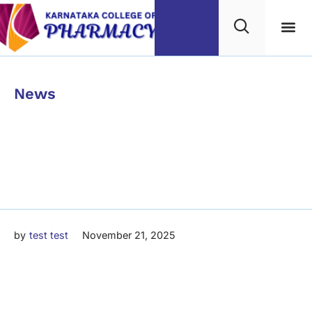
Category
News
казино и ставки в БК
зеркало сайта
Mostbet.859
by
test test
November 21, 2025
Мостбет – онлайн
казино и ставки в БК –