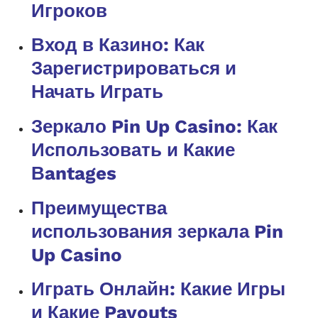
Игроков
Вход в Казино: Как
Зарегистрироваться и
Начать Играть
Зеркало Pin Up Casino: Как
Использовать и Какие
Вantages
Преимущества
использования зеркала Pin
Up Casino
Играть Онлайн: Какие Игры
и Какие Payouts