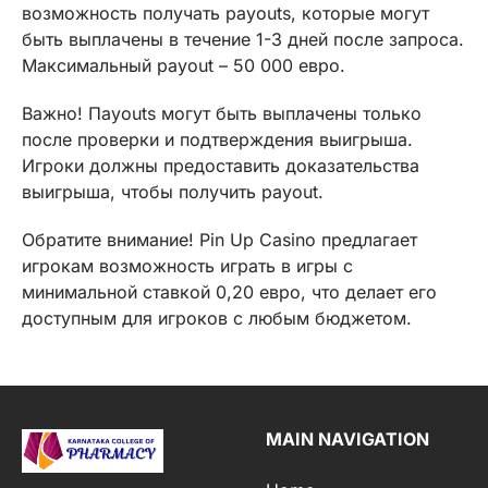
возможность получать payouts, которые могут
быть выплачены в течение 1-3 дней после запроса.
Максимальный payout – 50 000 евро.
Важно! Пayouts могут быть выплачены только
после проверки и подтверждения выигрыша.
Игроки должны предоставить доказательства
выигрыша, чтобы получить payout.
Обратите внимание! Pin Up Casino предлагает
игрокам возможность играть в игры с
минимальной ставкой 0,20 евро, что делает его
доступным для игроков с любым бюджетом.
MAIN NAVIGATION