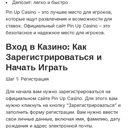
Депозит: легко и быстро
Pin Up Casino – это лучшее место для игроков,
которые ищут развлечения и возможности для
ставок. Официальный сайт Pin Up Casino – это
безопасное и надежное место для игроков.
Вход в Казино: Как
Зарегистрироваться и
Начать Играть
Шаг 1: Регистрация
Для начала вам нужно зарегистрироваться на
официальном сайте Pin Up Casino. Для этого вам
нужно кликнуть на кнопку “Зарегистрироваться” и
заполнить форму регистрации. Вам нужно ввести
свои личные данные, включая имя, фамилию, дату
рождения и адрес электронной почты.