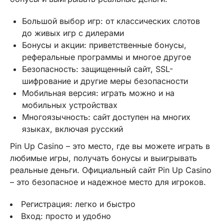
Большой выбор игр: от классических слотов
до живых игр с дилерами
Бонусы и акции: приветственные бонусы,
реферальные программы и многое другое
Безопасность: защищенный сайт, SSL-
шифрование и другие меры безопасности
Мобильная версия: играть можно и на
мобильных устройствах
Многоязычность: сайт доступен на многих
языках, включая русский
Pin Up Casino – это место, где вы можете играть в
любимые игры, получать бонусы и выигрывать
реальные деньги. Официальный сайт Pin Up Casino
– это безопасное и надежное место для игроков.
Регистрация: легко и быстро
Вход: просто и удобно