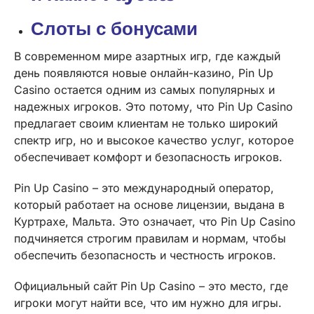
Слоты с бонусами
В современном мире азартных игр, где каждый
день появляются новые онлайн-казино, Pin Up
Casino остается одним из самых популярных и
надежных игроков. Это потому, что Pin Up Casino
предлагает своим клиентам не только широкий
спектр игр, но и высокое качество услуг, которое
обеспечивает комфорт и безопасность игроков.
Pin Up Casino – это международный оператор,
который работает на основе лицензии, выдана в
Куртрахе, Мальта. Это означает, что Pin Up Casino
подчиняется строгим правилам и нормам, чтобы
обеспечить безопасность и честность игроков.
Официальный сайт Pin Up Casino – это место, где
игроки могут найти все, что им нужно для игры.