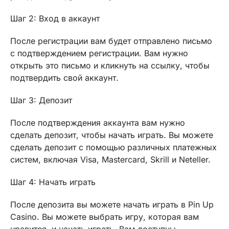
Шаг 2: Вход в аккаунт
После регистрации вам будет отправлено письмо
с подтверждением регистрации. Вам нужно
открыть это письмо и кликнуть на ссылку, чтобы
подтвердить свой аккаунт.
Шаг 3: Депозит
После подтверждения аккаунта вам нужно
сделать депозит, чтобы начать играть. Вы можете
сделать депозит с помощью различных платежных
систем, включая Visa, Mastercard, Skrill и Neteller.
Шаг 4: Начать играть
После депозита вы можете начать играть в Pin Up
Casino. Вы можете выбрать игру, которая вам
нравится, и начать играть. Вам доступны