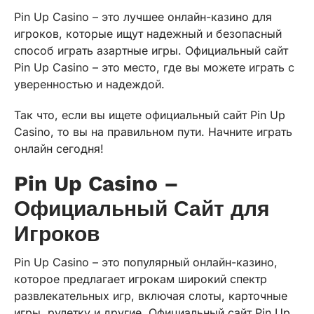
Pin Up Casino – это лучшее онлайн-казино для
игроков, которые ищут надежный и безопасный
способ играть азартные игры. Официальный сайт
Pin Up Casino – это место, где вы можете играть с
уверенностью и надеждой.
Так что, если вы ищете официальный сайт Pin Up
Casino, то вы на правильном пути. Начните играть
онлайн сегодня!
Pin Up Casino –
Официальный Сайт для
Игроков
Pin Up Casino – это популярный онлайн-казино,
которое предлагает игрокам широкий спектр
развлекательных игр, включая слоты, карточные
игры, рулетку и другие. Официальный сайт Pin Up