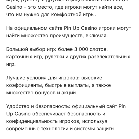
Casino – это место, где игроки могут найти все,
что им нужно для комфортной игры.
На официальном сайте Pin Up Casino игроки могут
найти множество преимуществ, включая:
Большой выбор игр: более 3 000 слотов,
карточных игр, рулетки и других развлекательных
игр.
Лучшие условия для игроков: высокие
коэффициенты, быстрые выплаты, а также
множество бонусов и акций.
Удобство и безопасность: официальный сайт Pin
Up Casino обеспечивает безопасность и
конфиденциальность игроков, используя
современные технологии и системы защиты.