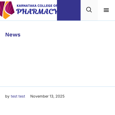
Category
News
Казино Официальный
сайт Pin Up Casino
играть онлайн – Вход
Зеркало.1090 (2)
by
test test
November 13, 2025
Пин Ап Казино