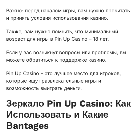
Важно: перед началом игры, вам нужно прочитать
и принять условия использования казино.
Также, вам нужно помнить, что минимальный
возраст для игры в Pin Up Casino – 18 лет.
Если у вас возникнут вопросы или проблемы, вы
можете обратиться к поддержке казино.
Pin Up Casino – это лучшее место для игроков,
которые ищут развлекательные игры и
возможность выиграть деньги.
Зеркало Pin Up Casino: Как
Использовать и Какие
Вantages