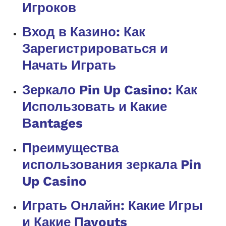
Игроков
Вход в Казино: Как
Зарегистрироваться и
Начать Играть
Зеркало Pin Up Casino: Как
Использовать и Какие
Вantages
Преимущества
использования зеркала Pin
Up Casino
Играть Онлайн: Какие Игры
и Какие Пayouts