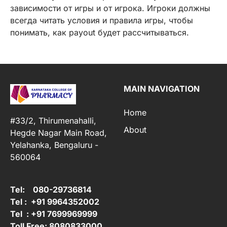
зависимости от игры и от игрока. Игроки должны
всегда читать условия и правила игры, чтобы
понимать, как payout будет рассчитываться.
MAIN NAVIGATION
Home
#33/2, Thirumenahalli,
About
Hegde Nagar Main Road,
Yelahanka, Bengaluru -
560064
Tel: 080-29736814
Tel : +91 9964352002
Tel : +91 7699969999
Toll Free: 8080833000