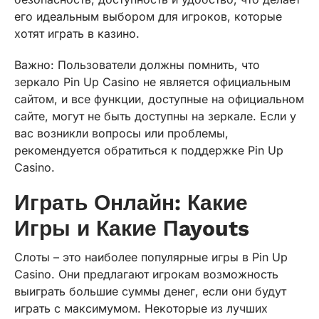
его идеальным выбором для игроков, которые
хотят играть в казино.
Важно: Пользователи должны помнить, что
зеркало Pin Up Casino не является официальным
сайтом, и все функции, доступные на официальном
сайте, могут не быть доступны на зеркале. Если у
вас возникли вопросы или проблемы,
рекомендуется обратиться к поддержке Pin Up
Casino.
Играть Онлайн: Какие
Игры и Какие Пayouts
Слоты – это наиболее популярные игры в Pin Up
Casino. Они предлагают игрокам возможность
выиграть большие суммы денег, если они будут
играть с максимумом. Некоторые из лучших