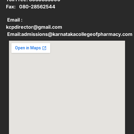
Fax: 080-28562544
Email :
kcpdirector@gmail.com
Email:admissions@karnatakacollegeofpharmacy.com