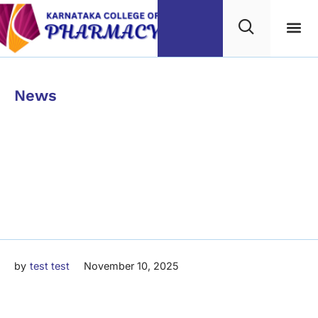
Category
News
Казино Официальный
сайт Pin Up Casino
играть онлайн – Вход
Зеркало.1422
by
test test
November 10, 2025
Пин Ап Казино