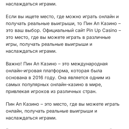
наслаждаться играми.
Если вы ищете место, где можно играть онлайн и
получать реальные выигрыши, то Пин Ап Казино –
это ваш выбор. Официальный сайт Pin Up Casino –
это место, где вы можете играть в различные
игры, получать реальные выигрыши и
наслаждаться играми.
Важно! Пин Ап Казино – это международная
онлайн-игровая платформа, которая была
основана в 2016 году. Она является одним из
самых популярных онлайн-казино в мире,
привлекая игроков из различных стран.
Пин Ап Казино – это место, где вы можете играть
онлайн, получать реальные выигрыши и
наслаждаться играми.