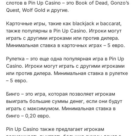
слотов в Pin Up Casino – это Book of Dead, Gonzo’s
Quest, Wolf Gold и другие.
Карточные игры, такие как blackjack и baccarat,
также популярны в Pin Up Casino. Игроки могут
играть с другими игроками или против дилера.
Минимальная ставка в карточных играх – 5 евро.
Рулетка – это еще одна популярная игра в Pin Up
Casino. Игроки могут играть с другими игроками
или против дилера. Минимальная ставка в рулетке
– 5 евро.
Бинго – это игра, которая позволяет игрокам
выиграть большие суммы денег, если они будут
играть с максимумом. Минимальная ставка в
бинго – 0,20 евро.
Pin Up Casino также предлагает игрокам