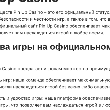
ств Pin Up Casino – это его официальный статус.
езопасности и честности игр, а также в том, что
официальный сайт Pin Up Casino обеспечивает ма
зволяет вам наслаждаться игрой в любое время.
а игры на официальном
p Casino предлагает игрокам множество преимуще
ть игр: наша команда обеспечивает максимальную
 могли наслаждаться игрой без каких-либо опасен
ть и удобство игры: наша платформа обеспечив
игры, что позволяет вам наслаждаться игрой в лю