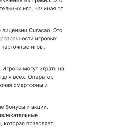
ключение из правил. Это
ельных игр, начиная от
е лицензии Curacao. Это
 прозрачности игровых
 карточные игры,
 Игроки могут играть на
й для всех. Оператор
лючая смартфоны и
ые бонусы и акции.
ривлекательные
, которая позволяет