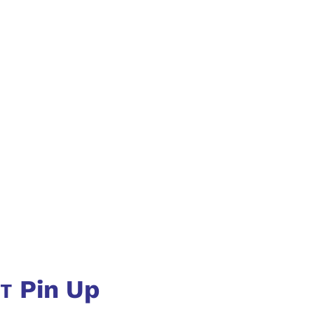
ди и
т Pin Up