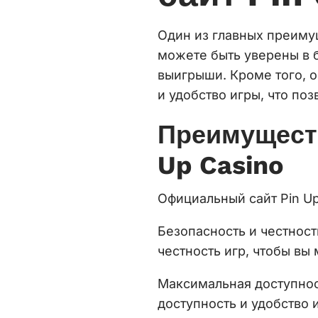
Один из главных преимуще
можете быть уверены в б
выигрыши. Кроме того, 
и удобство игры, что по
Преимуществ
Up Casino
Официальный сайт Pin U
Безопасность и честнос
честность игр, чтобы вы
Максимальная доступнос
доступность и удобство 