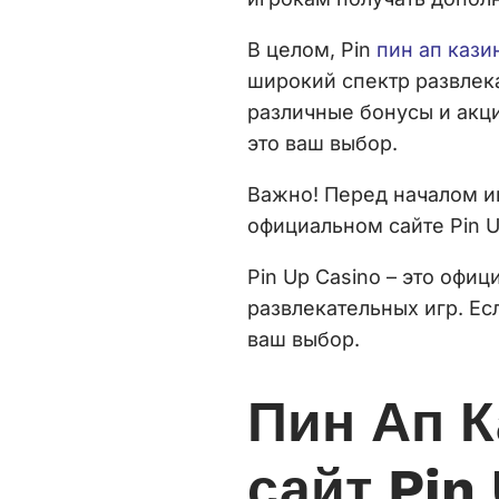
В целом, Pin
пин ап кази
широкий спектр развлек
различные бонусы и акци
это ваш выбор.
Важно! Перед началом и
официальном сайте Pin U
Pin Up Casino – это офи
развлекательных игр. Ес
ваш выбор.
Пин Ап 
сайт Pin