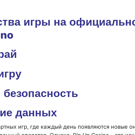
тва игры на официальн
ino
рай
игру
и безопасность
ие данных
ртных игр, где каждый день появляются новые о