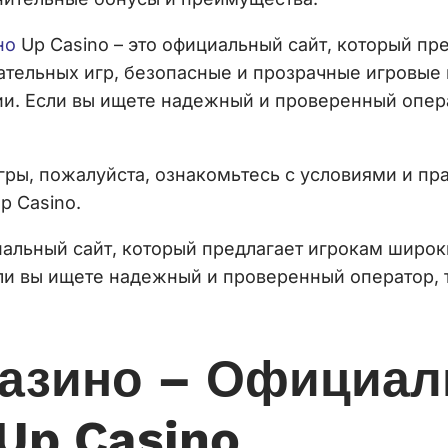
но
Up Casino – это официальный сайт, который пр
ательных игр, безопасные и прозрачные игровые 
и. Если вы ищете надежный и проверенный операт
гры, пожалуйста, ознакомьтесь с условиями и пр
p Casino.
циальный сайт, который предлагает игрокам широк
ли вы ищете надежный и проверенный оператор, то
Казино – Официа
 Up Casino