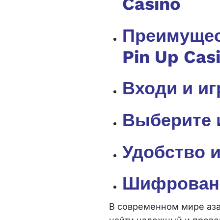
Casino
Преимущес
Pin Up Cas
Входи и иг
Выберите 
Удобство 
Шифрован
В современном мире аза