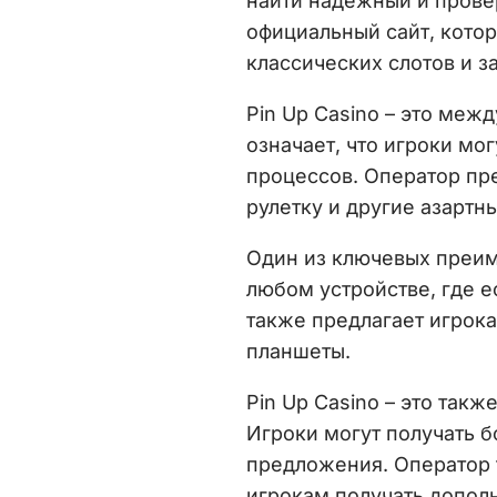
найти надежный и провер
официальный сайт, котор
классических слотов и 
Pin Up Casino – это меж
означает, что игроки мо
процессов. Оператор пре
рулетку и другие азартн
Один из ключевых преиму
любом устройстве, где ес
также предлагает игрок
планшеты.
Pin Up Casino – это так
Игроки могут получать б
предложения. Оператор 
игрокам получать допол