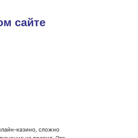
ом сайте
нлайн-казино, сложно