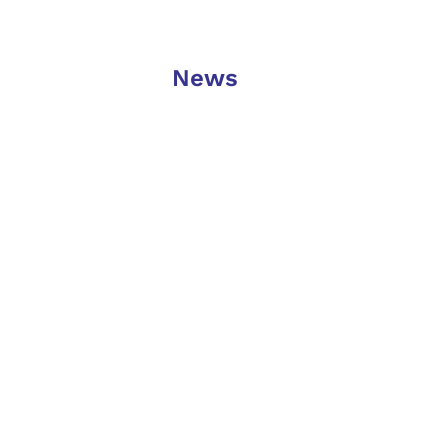
Category
News
Казино 
Up Cas