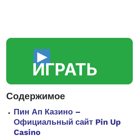
Официальный сайт Pin
Up Casino | Входи и
играй
ИГРАТЬ
Содержимое
Пин Ап Казино –
Официальный сайт Pin Up
Casino