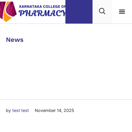
Category
News
Казино –
Официальный сайт Pin
Up Casino Входи и
играй.3812
by
test test
November 14, 2025
Пин Ап Казино –