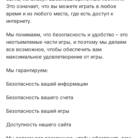
Это означает, что вы можете играть в любое
время и из любого места, где есть доступ к
интернету.
Мы понимаем, что безопасность и удобство – это
неотъемлемые части игры, и поэтому мы делаем
все возможное, чтобы обеспечить вам
максимальное удовлетворение от игры.
Мы гарантируем:
Безопасность вашей информации
Безопасность вашего счета
Безопасность вашей игры
Доступность нашего сайта