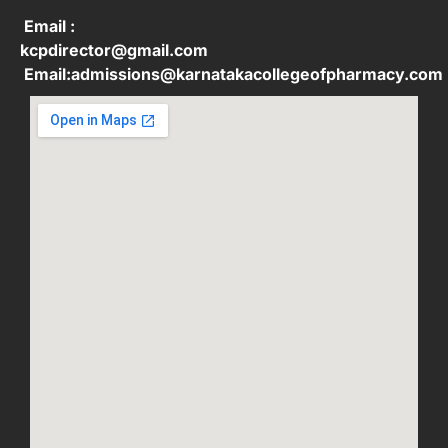
Email :
kcpdirector@gmail.com
Email:admissions@karnatakacollegeofpharmacy.com