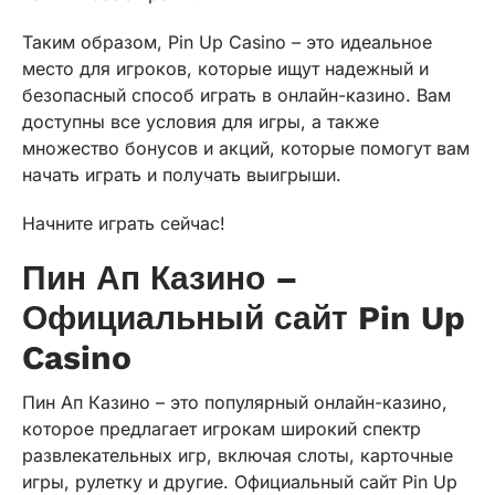
Таким образом, Pin Up Casino – это идеальное
место для игроков, которые ищут надежный и
безопасный способ играть в онлайн-казино. Вам
доступны все условия для игры, а также
множество бонусов и акций, которые помогут вам
начать играть и получать выигрыши.
Начните играть сейчас!
Пин Ап Казино –
Официальный сайт Pin Up
Casino
Пин Ап Казино – это популярный онлайн-казино,
которое предлагает игрокам широкий спектр
развлекательных игр, включая слоты, карточные
игры, рулетку и другие. Официальный сайт Pin Up