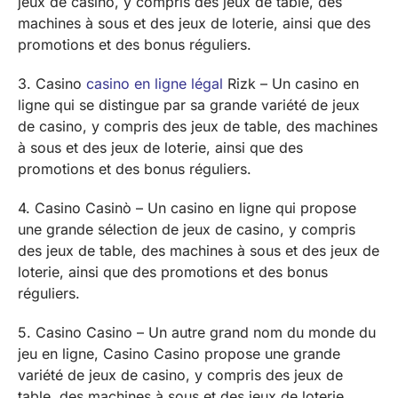
jeux de casino, y compris des jeux de table, des
machines à sous et des jeux de loterie, ainsi que des
promotions et des bonus réguliers.
3. Casino
casino en ligne légal
Rizk – Un casino en
ligne qui se distingue par sa grande variété de jeux
de casino, y compris des jeux de table, des machines
à sous et des jeux de loterie, ainsi que des
promotions et des bonus réguliers.
4. Casino Casinò – Un casino en ligne qui propose
une grande sélection de jeux de casino, y compris
des jeux de table, des machines à sous et des jeux de
loterie, ainsi que des promotions et des bonus
réguliers.
5. Casino Casino – Un autre grand nom du monde du
jeu en ligne, Casino Casino propose une grande
variété de jeux de casino, y compris des jeux de
table, des machines à sous et des jeux de loterie,