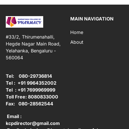
MAIN NAVIGATION
Home
#33/2, Thirumenahalli,
About
Hegde Nagar Main Road,
Yelahanka, Bengaluru -
560064
Tel: 080-29736814
Tel : +91 9964352002
Tel : +91 7699969999
Toll Free: 8080833000
Fax: 080-28562544
Email :
kcpdirector@gmail.com