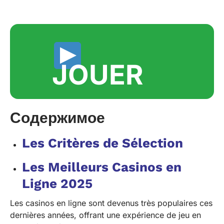
Casinos Fiables
JOUER
Содержимое
Les Critères de Sélection
Les Meilleurs Casinos en
Ligne 2025
Les casinos en ligne sont devenus très populaires ces
dernières années, offrant une expérience de jeu en