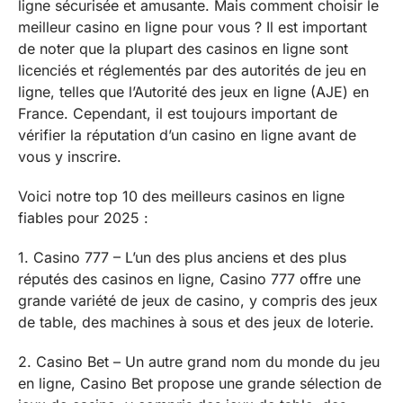
ligne sécurisée et amusante. Mais comment choisir le
meilleur casino en ligne pour vous ? Il est important
de noter que la plupart des casinos en ligne sont
licenciés et réglementés par des autorités de jeu en
ligne, telles que l’Autorité des jeux en ligne (AJE) en
France. Cependant, il est toujours important de
vérifier la réputation d’un casino en ligne avant de
vous y inscrire.
Voici notre top 10 des meilleurs casinos en ligne
fiables pour 2025 :
1. Casino 777 – L’un des plus anciens et des plus
réputés des casinos en ligne, Casino 777 offre une
grande variété de jeux de casino, y compris des jeux
de table, des machines à sous et des jeux de loterie.
2. Casino Bet – Un autre grand nom du monde du jeu
en ligne, Casino Bet propose une grande sélection de