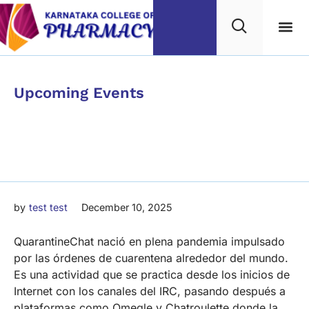
Category
Upcoming Events
Mejores Aplicaciones De
Android Allbestapps
by
test test
December 10, 2025
QuarantineChat nació en plena pandemia impulsado
por las órdenes de cuarentena alrededor del mundo.
Es una actividad que se practica desde los inicios de
Internet con los canales del IRC, pasando después a
plataformas como Omegle y Chatroulette donde la