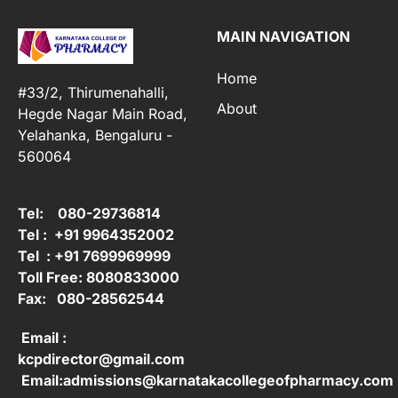
MAIN NAVIGATION
Home
#33/2, Thirumenahalli,
About
Hegde Nagar Main Road,
Yelahanka, Bengaluru -
560064
Tel: 080-29736814
Tel : +91 9964352002
Tel : +91 7699969999
Toll Free: 8080833000
Fax: 080-28562544
Email :
kcpdirector@gmail.com
Email:admissions@karnatakacollegeofpharmacy.com