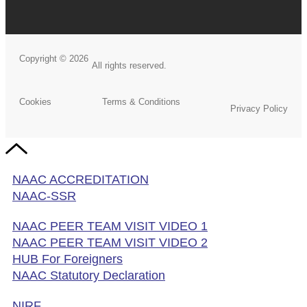
Copyright © 2026
All rights reserved.
Cookies
Terms & Conditions
Privacy Policy
NAAC ACCREDITATION
NAAC-SSR
NAAC PEER TEAM VISIT VIDEO 1
NAAC PEER TEAM VISIT VIDEO 2
HUB For Foreigners
NAAC Statutory Declaration
NIRF