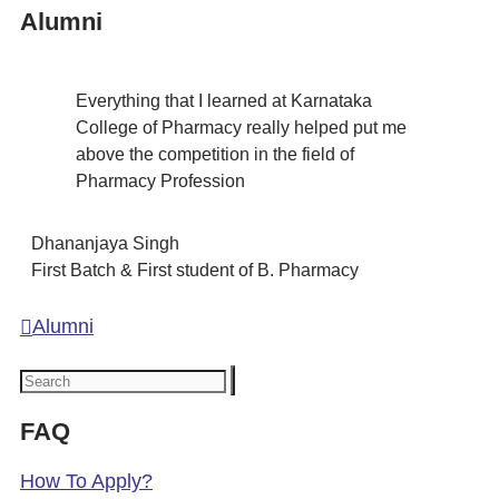
Alumni
Everything that I learned at Karnataka
College of Pharmacy really helped put me
above the competition in the field of
Pharmacy Profession
Dhananjaya Singh
First Batch & First student of B. Pharmacy
Alumni
FAQ
How To Apply?