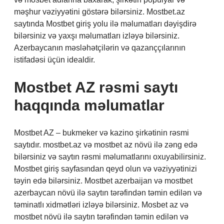
məşhur vəziyyətini göstərə bilərsiniz. Mostbet.az
saytında Mostbet giriş yolu ilə məlumatları dəyişdirə
bilərsiniz və yaxşı məlumatları izləyə bilərsiniz.
Azerbaycanın məsləhətçilərin və qazanççılarının
istifadəsi üçün idealdir.
Mostbet AZ rəsmi saytı
haqqında məlumatlar
Mostbet AZ – bukmeker və kazino şirkətinin rəsmi
saytıdır. mostbet.az və mostbet az növü ilə zəng edə
bilərsiniz və saytın rəsmi məlumatlarını oxuyabilirsiniz.
Mostbet giriş sayfasından qeyd olun və vəziyyətinizi
təyin edə bilərsiniz. Mostbet azerbaijan və mostbet
azerbaycan növü ilə saytın tərəfindən təmin edilən və
təminatlı xidmətləri izləyə bilərsiniz. Mosbet az və
mostbet növü ilə saytın tərəfindən təmin edilən və