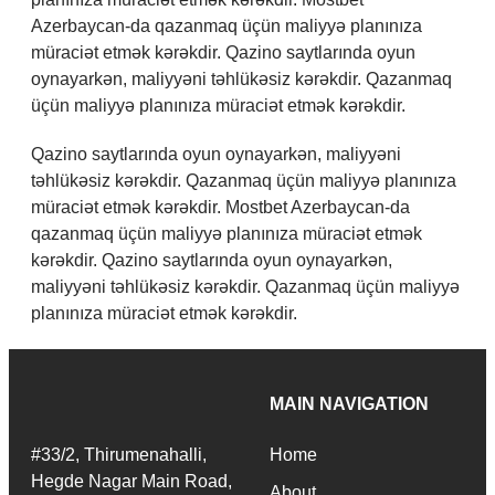
Azerbaycan-da qazanmaq üçün maliyyə planınıza
müraciət etmək kərəkdir. Qazino saytlarında oyun
oynayarkən, maliyyəni təhlükəsiz kərəkdir. Qazanmaq
üçün maliyyə planınıza müraciət etmək kərəkdir.
Qazino saytlarında oyun oynayarkən, maliyyəni
təhlükəsiz kərəkdir. Qazanmaq üçün maliyyə planınıza
müraciət etmək kərəkdir. Mostbet Azerbaycan-da
qazanmaq üçün maliyyə planınıza müraciət etmək
kərəkdir. Qazino saytlarında oyun oynayarkən,
maliyyəni təhlükəsiz kərəkdir. Qazanmaq üçün maliyyə
planınıza müraciət etmək kərəkdir.
MAIN NAVIGATION
#33/2, Thirumenahalli,
Home
Hegde Nagar Main Road,
About