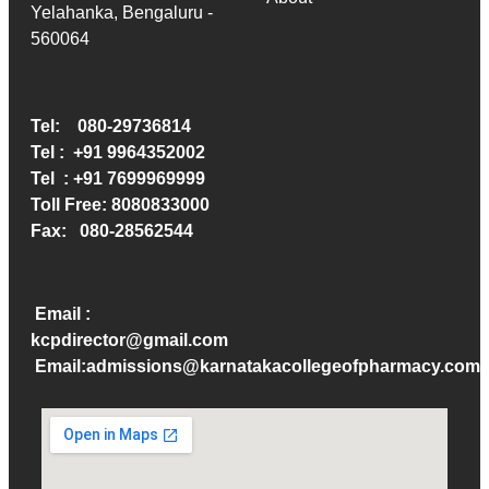
Yelahanka, Bengaluru -
560064
Tel: 080-29736814
Tel : +91 9964352002
Tel : +91 7699969999
Toll Free: 8080833000
Fax: 080-28562544
Email :
kcpdirector@gmail.com
Email:admissions@karnatakacollegeofpharmacy.com