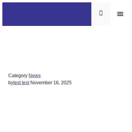
Apply Onl
Mostbet AZ – bukmeker
ve kazino Mostbet Giri
rsmi sayt.5399 (2)
Category
News
by
test test
November 16, 2025
Mostbet AZ – bukmeker
ve kazino Mostbet –
Giriş rəsmi sayt