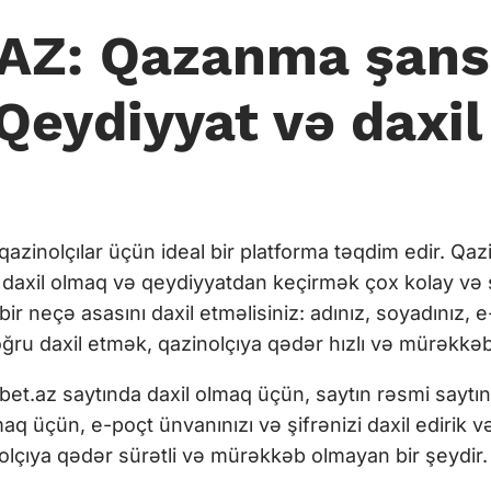
AZ: Qazanma şans
 Qeydiyyat və daxi
i
azinolçılar üçün ideal bir platforma təqdim edir. Qazi
daxil olmaq və qeydiyyatdan keçirmək çox kolay və sü
ir neçə asasını daxil etməlisiniz: adınız, soyadınız, 
oğru daxil etmək, qazinolçıya qədər hızlı və mürəkkə
et.az saytında daxil olmaq üçün, saytın rəsmi saytı
maq üçün, e-poçt ünvanınızı və şifrənizi daxil edirik v
inolçıya qədər sürətli və mürəkkəb olmayan bir şeydir.