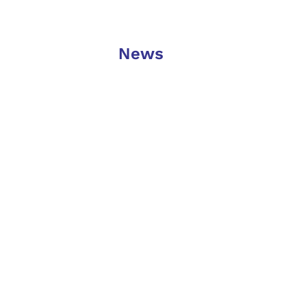
Category
News
Mostbet 
Mostbet