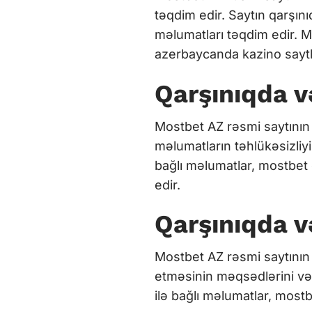
təqdim edir. Saytın qarşını
məlumatları təqdim edir. Mo
azerbaycanda kazino saytl
Qarşınıqda v
Mostbet AZ rəsmi saytının 
məlumatların təhlükəsizliyi
bağlı məlumatlar, mostbet
edir.
Qarşınıqda və
Mostbet AZ rəsmi saytının q
etməsinin məqsədlərini və t
ilə bağlı məlumatlar, mos