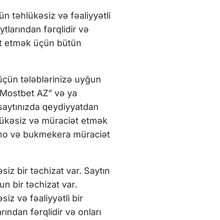
 təhlükəsiz və fəaliyyətli
ytlarından fərqlidir və
ət etmək üçün bütün
üçün tələblərinizə uyğun
“Mostbet AZ” və ya
saytınızda qeydiyyatdan
lükəsiz və müraciət etmək
zino və bukmekera müraciət
z bir təchizat var. Saytın
 bir təchizat var.
z və fəaliyyətli bir
rından fərqlidir və onları