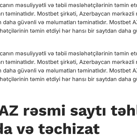
anın məsuliyyətli və təbii məsləhətçilərinin təmin etd
ı təminatlıdır. Mostbet şirkəti, Azerbaycan mərkəzli 
an daha güvənli və məlumatları təminatlıdır. Mostbet 
hətçilərinin təmin etdiyi hər hansı bir saytdan daha 
anın məsuliyyətli və təbii məsləhətçilərinin təmin etd
ı təminatlıdır. Mostbet şirkəti, Azerbaycan mərkəzli 
an daha güvənli və məlumatları təminatlıdır. Mostbet 
hətçilərinin təmin etdiyi hər hansı bir saytdan daha 
Z rəsmi saytı təhl
a və təchizat