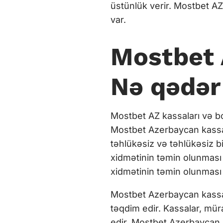
üstünlük verir. Mostbet A
var.
Mostbet 
Nə qədər
Mostbet AZ kassaları və b
Mostbet Azerbaycan kassala
təhlükəsiz və təhlükəsiz b
xidmətinin təmin olunması 
xidmətinin təmin olunması 
Mostbet Azerbaycan kassala
təqdim edir. Kassalar, mür
edir. Mostbet Azerbaycan k