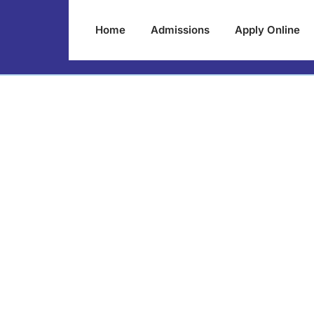
Home
Admissions
Apply Online