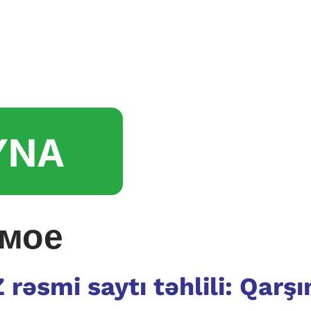
ostbet – Giriş 
YNA
мое
rəsmi saytı təhlili: Qarşı