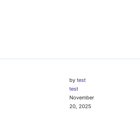
by
test
test
November
20, 2025
Mostbet