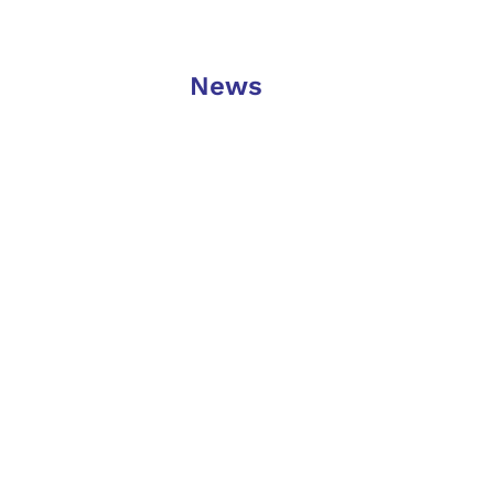
Category
News
Mostbet 
Mostb