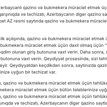
zerbaycanlı qazino və bukmekera müraciət etmək üçün
 qarşınıqda və təchizatı, Azerbaycanın digər qazino sa
stbet AZ rəsmi saytında qazino və bukmekera müraci
 ilk açılışında, qazino və bukmekera müraciət etmək 
və bukmekera müraciət etmək üçün daxil olmaq üçün 
əqdim olunan giriş butonuna vaxt verin. Daha sonra, 
utonuna vaxt verin. Qeydiyyat prosesində, sizi təh
stəyir. Qeydiyyatdan keçdikdən sonra, saytınızda qa
nizə uyğun bir təchizat var.
, qazino və bukmekera müraciət etmək üçün təhlükəsi
mekera müraciət etmək üçün bütün tələblərinizə uyğun
, qazino və bukmekera müraciət etmək üçün təhlükəsi
şınıqda və təchizatı, Azerbaycanın digər qazino saytla