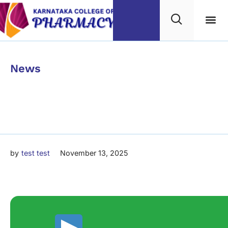
Category
News
Mostbet Trkiye
casino.28
by
test test
November 13, 2025
Mostbet Türkiye casino