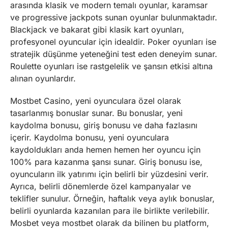
arasında klasik ve modern temalı oyunlar, karamsar
ve progressive jackpots sunan oyunlar bulunmaktadır.
Blackjack ve bakarat gibi klasik kart oyunları,
profesyonel oyuncular için idealdir. Poker oyunları ise
stratejik düşünme yeteneğini test eden deneyim sunar.
Roulette oyunları ise rastgelelik ve şansın etkisi altına
alınan oyunlardır.
Mostbet Casino, yeni oyunculara özel olarak
tasarlanmış bonuslar sunar. Bu bonuslar, yeni
kaydolma bonusu, giriş bonusu ve daha fazlasını
içerir. Kaydolma bonusu, yeni oyunculara
kaydoldukları anda hemen hemen her oyuncu için
100% para kazanma şansı sunar. Giriş bonusu ise,
oyuncuların ilk yatırımı için belirli bir yüzdesini verir.
Ayrıca, belirli dönemlerde özel kampanyalar ve
teklifler sunulur. Örneğin, haftalık veya aylık bonuslar,
belirli oyunlarda kazanılan para ile birlikte verilebilir.
Mosbet veya mostbet olarak da bilinen bu platform,