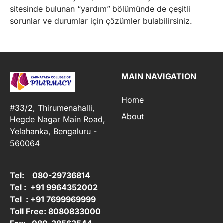
sitesinde bulunan “yardım” bölümünde de çeşitli
sorunlar ve durumlar için çözümler bulabilirsiniz.
MAIN NAVIGATION
Home
#33/2, Thirumenahalli,
About
Hegde Nagar Main Road,
Yelahanka, Bengaluru -
560064
Tel: 080-29736814
Tel : +91 9964352002
Tel : +91 7699969999
Toll Free: 8080833000