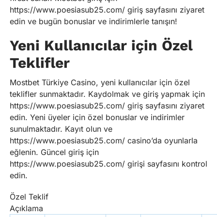
https://www.poesiasub25.com/ giriş sayfasını ziyaret
edin ve bugün bonuslar ve indirimlerle tanışın!
Yeni Kullanıcılar için Özel
Teklifler
Mostbet Türkiye Casino, yeni kullanıcılar için özel
teklifler sunmaktadır. Kaydolmak ve giriş yapmak için
https://www.poesiasub25.com/ giriş sayfasını ziyaret
edin. Yeni üyeler için özel bonuslar ve indirimler
sunulmaktadır. Kayıt olun ve
https://www.poesiasub25.com/ casino’da oyunlarla
eğlenin. Güncel giriş için
https://www.poesiasub25.com/ girişi sayfasını kontrol
edin.
Özel Teklif
Açıklama