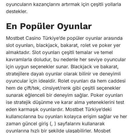
oyuncuların kazançlarını artırmak için çeşitli yollarla
destekler.
En Popüler Oyunlar
Mostbet Casino Türkiye’de popüler oyunlar arasında
slot oyunları, blackjack, bakarat, rolet ve poker yer
almaktadır. Slot oyunları çeşitli temalar ve temel
kavramlarla doludur, bu nedenle her seviye oyuncular
için uygun seçenekler sunar. Blackjack ve bakarat,
stratejilere dayalı oyunlar olarak bilinir ve deneyimli
oyuncular için idealdir. Rolet oyunları da hem caddesi
hem de çift/tek, cinsiyet/renk gibi çeşitli seçenekler
sunarak eğlenceli bir deneyim sağlar. Poker oyunları
ise stratejik düşünme ve karar alma yeteneklerini test
eden karmaşık oyunlardır. Mostbet Türkiye’deki
kullanıcılarına bu oyunları kolayca erişim sağlar ve her
zaman güncel giriş (, ) sayfalarını kullanarak
oyunlarına hızlı bir şekilde ulaşabilirler. Mosbet