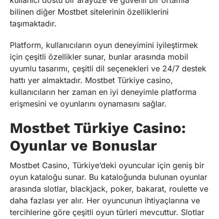
kullanıcı dostu bir arayüze ve güvenli bir ortamla
bilinen diğer Mostbet sitelerinin özelliklerini
taşımaktadır.
Platform, kullanıcıların oyun deneyimini iyileştirmek
için çeşitli özellikler sunar, bunlar arasında mobil
uyumlu tasarımı, çeşitli dil seçenekleri ve 24/7 destek
hattı yer almaktadır. Mostbet Türkiye casino,
kullanıcıların her zaman en iyi deneyimle platforma
erişmesini ve oyunlarını oynamasını sağlar.
Mostbet Türkiye Casino:
Oyunlar ve Bonuslar
Mostbet Casino, Türkiye’deki oyuncular için geniş bir
oyun kataloğu sunar. Bu kataloğunda bulunan oyunlar
arasında slotlar, blackjack, poker, bakarat, roulette ve
daha fazlası yer alır. Her oyuncunun ihtiyaçlarına ve
tercihlerine göre çeşitli oyun türleri mevcuttur. Slotlar