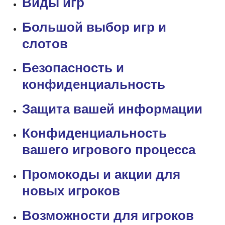
Виды игр
Большой выбор игр и
слотов
Безопасность и
конфиденциальность
Защита вашей информации
Конфиденциальность
вашего игрового процесса
Промокоды и акции для
новых игроков
Возможности для игроков