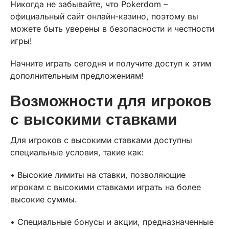
Никогда не забывайте, что Pokerdom –
официальный сайт онлайн-казино, поэтому вы
можете быть уверены в безопасности и честности
игры!
Начните играть сегодня и получите доступ к этим
дополнительным предложениям!
Возможности для игроков
с высокими ставками
Для игроков с высокими ставками доступны
специальные условия, такие как:
• Высокие лимиты на ставки, позволяющие
игрокам с высокими ставками играть на более
высокие суммы.
• Специальные бонусы и акции, предназначенные