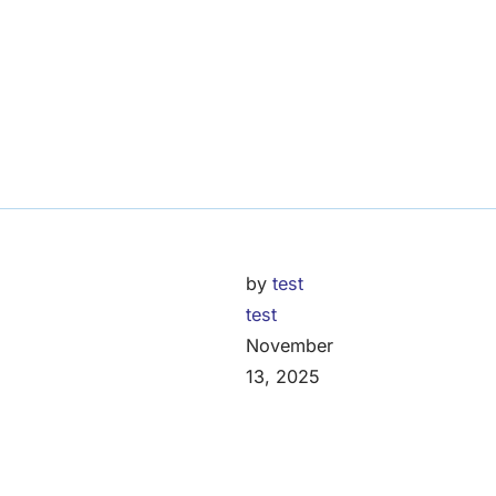
by
test
test
November
13, 2025
Покерд