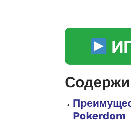
онлайн 
ИГ
Содержи
Преимущес
Pokerdom