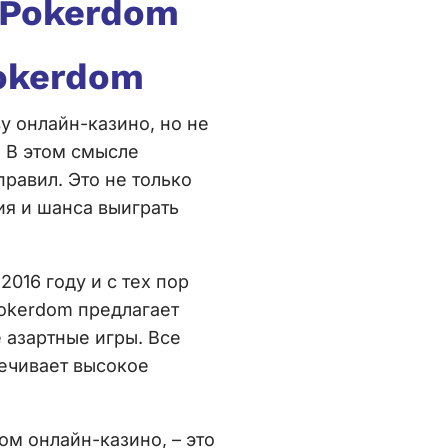
о Pokerdom
Pokerdom
у онлайн-казино, но не
. В этом смысле
равил. Это не только
ия и шанса выиграть
016 году и с тех пор
Pokerdom предлагает
е азартные игры. Все
печивает высокое
м онлайн-казино, – это