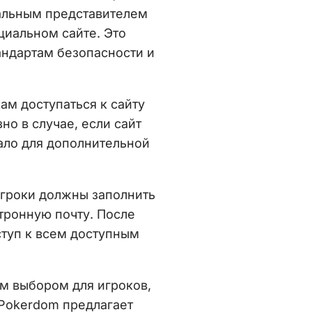
иальным представителем
ициальном сайте. Это
андартам безопасности и
ам доступаться к сайту
но в случае, если сайт
ало для дополнительной
игроки должны заполнить
тронную почту. После
ступ к всем доступным
ым выбором для игроков,
 Pokerdom предлагает