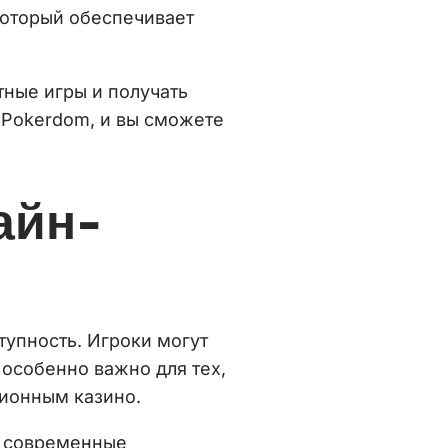
который обеспечивает
тные игры и получать
е Pokerdom, и вы сможете
айн-
тупность. Игроки могут
о особенно важно для тех,
ционным казино.
т современные