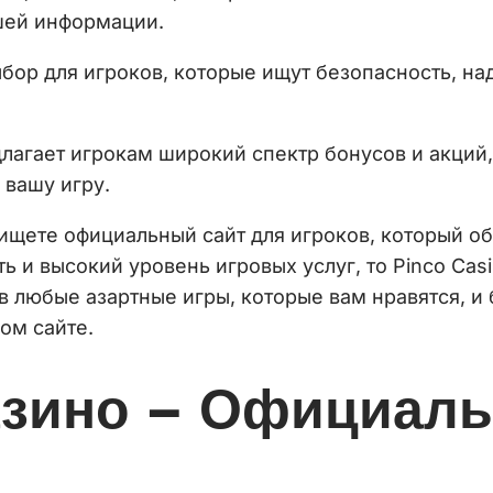
шей информации.
выбор для игроков, которые ищут безопасность, н
длагает игрокам широкий спектр бонусов и акций
 вашу игру.
 ищете официальный сайт для игроков, который о
ь и высокий уровень игровых услуг, то Pinco Casi
в любые азартные игры, которые вам нравятся, и 
ом сайте.
азино – Официал