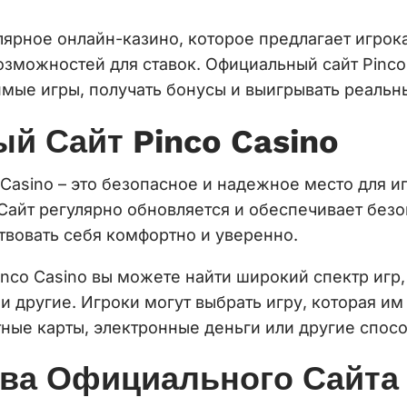
лярное онлайн-казино, которое предлагает игро
озможностей для ставок. Официальный сайт Pinco 
мые игры, получать бонусы и выигрывать реальн
й Сайт Pinco Casino
Casino – это безопасное и надежное место для иг
 Сайт регулярно обновляется и обеспечивает безо
твовать себя комфортно и уверенно.
nco Casino вы можете найти широкий спектр игр,
и другие. Игроки могут выбрать игру, которая им
тные карты, электронные деньги или другие спос
ва Официального Сайта 