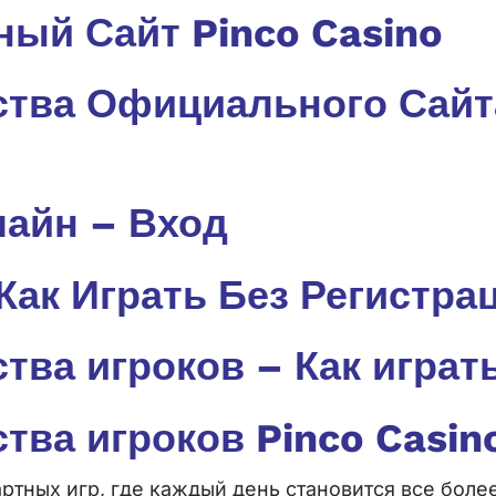
ый Сайт Pinco Casino
тва Официального Сайт
лайн – Вход
Как Играть Без Регистра
ва игроков – Как играт
тва игроков Pinco Casin
тных игр, где каждый день становится все боле