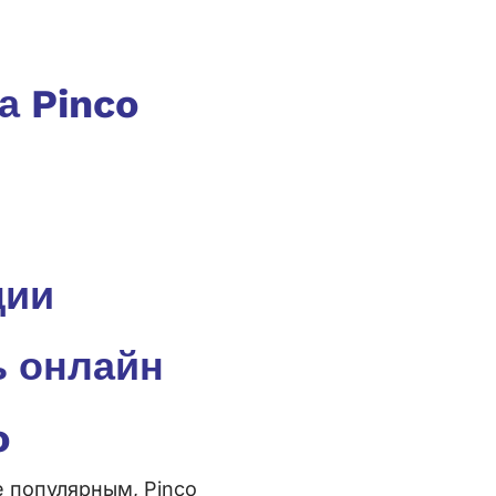
а Pinco
ции
ь онлайн
o
е популярным, Pinco