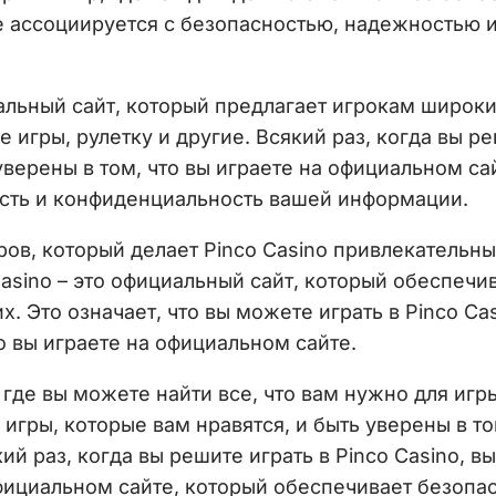
ое ассоциируется с безопасностью, надежностью
иальный сайт, который предлагает игрокам широки
 игры, рулетку и другие. Всякий раз, когда вы ре
уверены в том, что вы играете на официальном са
сть и конфиденциальность вашей информации.
ов, который делает Pinco Casino привлекательным
asino – это официальный сайт, который обеспечив
. Это означает, что вы можете играть в Pinco Cas
то вы играете на официальном сайте.
, где вы можете найти все, что вам нужно для иг
игры, которые вам нравятся, и быть уверены в то
ий раз, когда вы решите играть в Pinco Casino, 
официальном сайте, который обеспечивает безопа