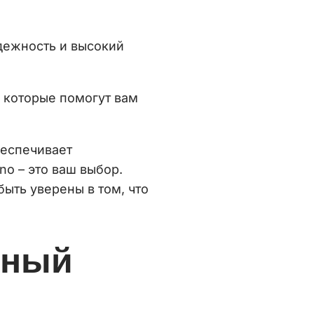
адежность и высокий
, которые помогут вам
беспечивает
no – это ваш выбор.
быть уверены в том, что
ьный