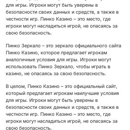
для игры. Игроки могут быть уверены в
безопасности своих данных и средств, а также в
честности игр. Пинко Казино – это место, где
игроки могут насладиться игрой, не опасаясь за
свою безопасность.
Пинко Зеркало – это зеркало официального сайта
Пинко Казино, которое предлагает игрокам
аналогичные условия для игры. Игроки могут
использовать Пинко Зеркало, чтобы играть в
казино, не опасаясь за свою безопасность.
В целом, Пинко Казино – это официальный сайт,
который предлагает игрокам наилучшие условия
для игры. Игроки могут быть уверены в
безопасности своих данных и средств, а также в
честности игр. Пинко Казино – это место, где
игроки могут насладиться игрой, не опасаясь за
свою безопасность.