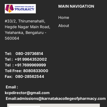
MAIN NAVIGATION
Home
#33/2, Thirumenahalli,
About
Hegde Nagar Main Road,
Yelahanka, Bengaluru -
560064
Tel: 080-29736814
Tel : +91 9964352002
Tel : +91 7699969999
Toll Free: 8080833000
Fax: 080-28562544
Email :
kcpdirector@gmail.com
Email:admissions@karnatakacollegeofpharmacy.com