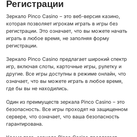
Регистрации
Зеркало Pinco Casino – это веб-версия казино,
которая позволяет игрокам играть в игры без
регистрации. Это означает, что вы можете начать
играть в любое время, не заполняя форму
регистрации.
Зеркало Pinco Casino предлагает широкий спектр
игр, включая слоты, карточные игры, рулетку и
другие. Все игры доступны в режиме онлайн, что
означает, что вы можете играть в любое время,
где бы вы не находились.
Один из преимуществ зеркала Pinco Casino – это
безопасность. Все игры проходят на защищенном
сервере, что означает, что ваша безопасность
гарантирована.