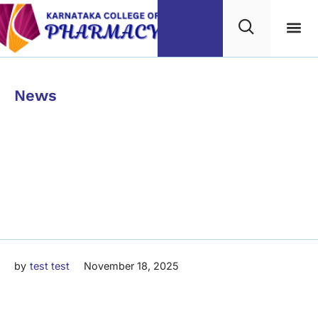
Category
News
Официальный сайт
Pinco Casino играть
онлайн – Вход
Зеркало.2758
by
test test
November 18, 2025
Пинко Казино