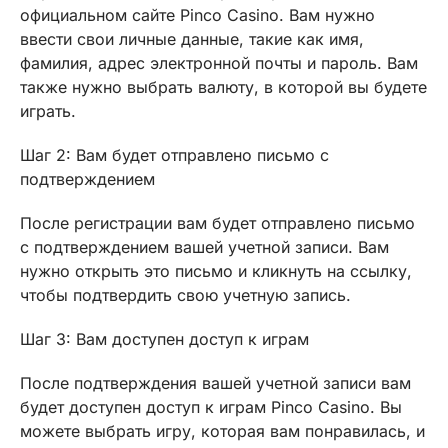
официальном сайте Pinco Casino. Вам нужно
ввести свои личные данные, такие как имя,
фамилия, адрес электронной почты и пароль. Вам
также нужно выбрать валюту, в которой вы будете
играть.
Шаг 2: Вам будет отправлено письмо с
подтверждением
После регистрации вам будет отправлено письмо
с подтверждением вашей учетной записи. Вам
нужно открыть это письмо и кликнуть на ссылку,
чтобы подтвердить свою учетную запись.
Шаг 3: Вам доступен доступ к играм
После подтверждения вашей учетной записи вам
будет доступен доступ к играм Pinco Casino. Вы
можете выбрать игру, которая вам понравилась, и