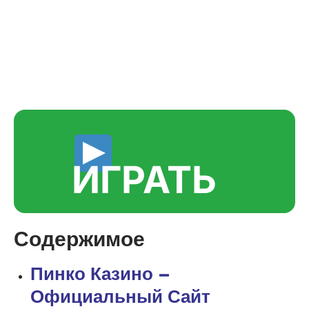
Официальный сайт |
Pinco Casino играть
онлайн – Вход,
Зеркало
ИГРАТЬ
Содержимое
Пинко Казино –
Официальный Сайт