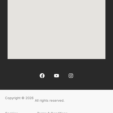
Copyright © 2026
All rights reserved.