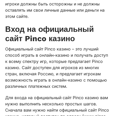
игроки должны быть осторожны и не должны
оставлять им свои личные данные или деньги на
этом сайте.
Вход на официальный
сайт Pinco казино
Официальный сайт Pinco казино – это лучший
способ играть в онлайн-казино и получать доступ
к всему спектру игр, которые предлагает Pinco
казино. Сайт доступен для игроков из многих
стран, включая Россию, и предлагает игрокам
возможность играть в онлайн-казино с помощью
различных платежных систем.
Для входа на официальный сайт Pinco казино вам
нужно выполнить несколько простых шагов.
Сначала вам нужно найти официальный сайт Pinco