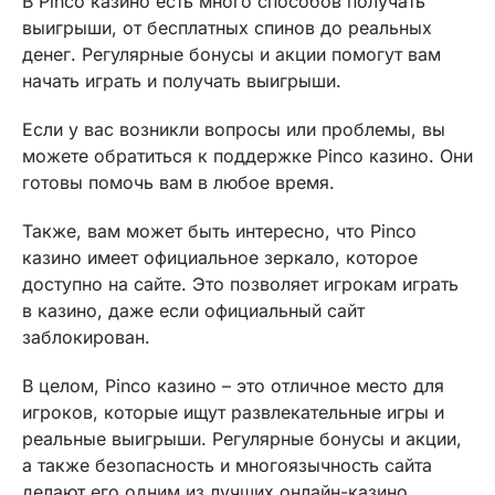
В Pinco казино есть много способов получать
выигрыши, от бесплатных спинов до реальных
денег. Регулярные бонусы и акции помогут вам
начать играть и получать выигрыши.
Если у вас возникли вопросы или проблемы, вы
можете обратиться к поддержке Pinco казино. Они
готовы помочь вам в любое время.
Также, вам может быть интересно, что Pinco
казино имеет официальное зеркало, которое
доступно на сайте. Это позволяет игрокам играть
в казино, даже если официальный сайт
заблокирован.
В целом, Pinco казино – это отличное место для
игроков, которые ищут развлекательные игры и
реальные выигрыши. Регулярные бонусы и акции,
а также безопасность и многоязычность сайта
делают его одним из лучших онлайн-казино.