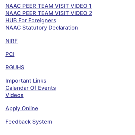
NAAC PEER TEAM VISIT VIDEO 1
NAAC PEER TEAM VISIT VIDEO 2
HUB For Foreigners
NAAC Statutory Declaration
NIRF
PCI
RGUHS
Important Links
Calendar Of Events
Videos
Apply Online
Feedback System