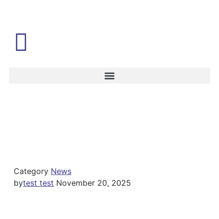
– официальный сайт
Рабочее зеркало
Mostbet.1588
Category
News
by
test test
November 20, 2025
Мостбет казино –