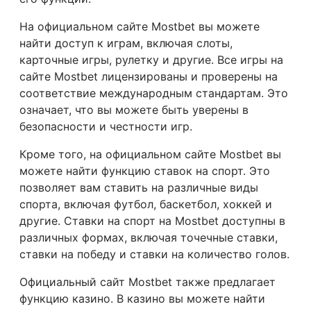
На официальном сайте Mostbet вы можете
найти доступ к играм, включая слоты,
карточные игры, рулетку и другие. Все игры на
сайте Mostbet лицензированы и проверены на
соответствие международным стандартам. Это
означает, что вы можете быть уверены в
безопасности и честности игр.
Кроме того, на официальном сайте Mostbet вы
можете найти функцию ставок на спорт. Это
позволяет вам ставить на различные виды
спорта, включая футбол, баскетбол, хоккей и
другие. Ставки на спорт на Mostbet доступны в
различных формах, включая точечные ставки,
ставки на победу и ставки на количество голов.
Официальный сайт Mostbet также предлагает
функцию казино. В казино вы можете найти