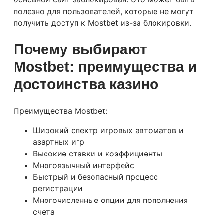
полезно для пользователей, которые не могут
получить доступ к Mostbet из-за блокировки.
Почему выбирают
Mostbet: преимущества и
достоинства казино
Преимущества Mostbet:
Широкий спектр игровых автоматов и
азартных игр
Высокие ставки и коэффициенты
Многоязычный интерфейс
Быстрый и безопасный процесс
регистрации
Многочисленные опции для пополнения
счета