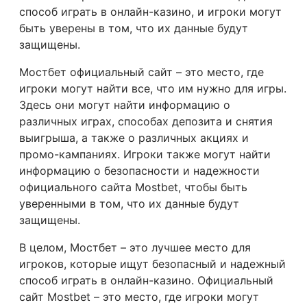
способ играть в онлайн-казино, и игроки могут
быть уверены в том, что их данные будут
защищены.
Мостбет официальный сайт – это место, где
игроки могут найти все, что им нужно для игры.
Здесь они могут найти информацию о
различных играх, способах депозита и снятия
выигрыша, а также о различных акциях и
промо-кампаниях. Игроки также могут найти
информацию о безопасности и надежности
официального сайта Mostbet, чтобы быть
уверенными в том, что их данные будут
защищены.
В целом, Мостбет – это лучшее место для
игроков, которые ищут безопасный и надежный
способ играть в онлайн-казино. Официальный
сайт Mostbet – это место, где игроки могут