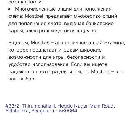
безопасности
Многочисленные опции для пополнения
счета: Mostbet предлагает множество опций
для пополнения счета, включая банковские
карты, электронные деньги и другие
В целом, Mostbet – это отличное онлайн-казино,
которое предлагает игрокам широкие
возможности для игры, безопасности и
удобство использования. Если вы ищете
надежного партнера для игры, то Mostbet – это
ваш выбор.
#33/2, Thirumenahalli, Hegde Nagar Main Road,
Yelahanka, Bengaluru - 560064
Tel: 080-29736814
Tel : +91 9964352002