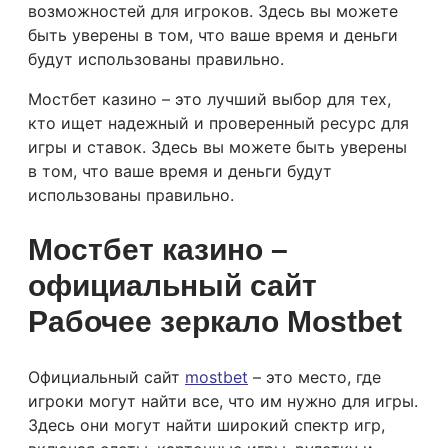
возможностей для игроков. Здесь вы можете
быть уверены в том, что ваше время и деньги
будут использованы правильно.
Мостбет казино – это лучший выбор для тех,
кто ищет надежный и проверенный ресурс для
игры и ставок. Здесь вы можете быть уверены
в том, что ваше время и деньги будут
использованы правильно.
Мостбет казино –
официальный сайт
Рабочее зеркало Mostbet
Официальный сайт
mostbet
– это место, где
игроки могут найти все, что им нужно для игры.
Здесь они могут найти широкий спектр игр,