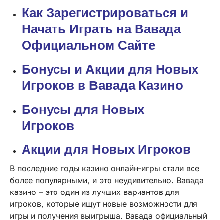
Как Зарегистрироваться и
Начать Играть на Вавада
Официальном Сайте
Бонусы и Акции для Новых
Игроков в Вавада Казино
Бонусы для Новых
Игроков
Акции для Новых Игроков
В последние годы казино онлайн-игры стали все
более популярными, и это неудивительно. Вавада
казино – это один из лучших вариантов для
игроков, которые ищут новые возможности для
игры и получения выигрыша. Вавада официальный