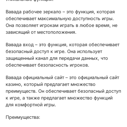
Вавада рабочее зеркало – это функция, которая
обеспечивает максимальную доступность игры.
Она позволяет игрокам играть в любое время, не
зависящий от местоположения.
Вавада вход – это функция, которая обеспечивает
безопасный доступ к игре. Она использует
защищенный канал для передачи данных, что
обеспечивает безопасность игроков.
Вавада официальный сайт – это официальный сайт
казино, который предлагает множество
преимуществ. Он обеспечивает безопасный доступ
к игре, а также предлагает множество функций
для комфортной игры.
Преимущества: