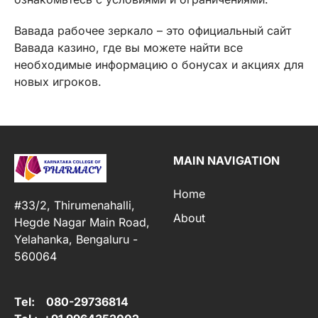
Вавада рабочее зеркало – это официальный сайт
Вавада казино, где вы можете найти все
необходимые информацию о бонусах и акциях для
новых игроков.
MAIN NAVIGATION
Home
#33/2, Thirumenahalli,
About
Hegde Nagar Main Road,
Yelahanka, Bengaluru -
560064
Tel: 080-29736814