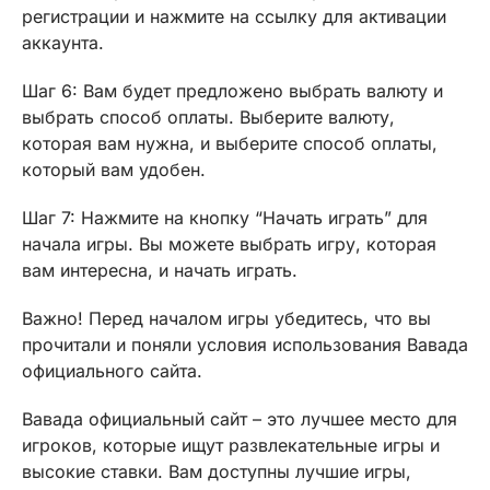
регистрации и нажмите на ссылку для активации
аккаунта.
Шаг 6: Вам будет предложено выбрать валюту и
выбрать способ оплаты. Выберите валюту,
которая вам нужна, и выберите способ оплаты,
который вам удобен.
Шаг 7: Нажмите на кнопку “Начать играть” для
начала игры. Вы можете выбрать игру, которая
вам интересна, и начать играть.
Важно! Перед началом игры убедитесь, что вы
прочитали и поняли условия использования Вавада
официального сайта.
Вавада официальный сайт – это лучшее место для
игроков, которые ищут развлекательные игры и
высокие ставки. Вам доступны лучшие игры,