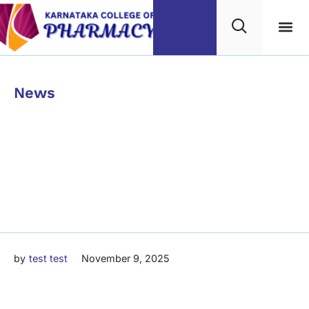
Category
News
Официальный Сайт
Вход на Рабочее
Зеркало Vavada
2025.1183 (3)
by
test test
November 9, 2025
Вавада Казино