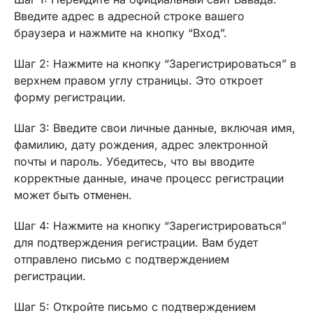
Введите адрес в адресной строке вашего
браузера и нажмите на кнопку “Вход”.
Шаг 2: Нажмите на кнопку “Зарегистрироваться” в
верхнем правом углу страницы. Это откроет
форму регистрации.
Шаг 3: Введите свои личные данные, включая имя,
фамилию, дату рождения, адрес электронной
почты и пароль. Убедитесь, что вы вводите
корректные данные, иначе процесс регистрации
может быть отменен.
Шаг 4: Нажмите на кнопку “Зарегистрироваться”
для подтверждения регистрации. Вам будет
отправлено письмо с подтверждением
регистрации.
Шаг 5: Откройте письмо с подтверждением