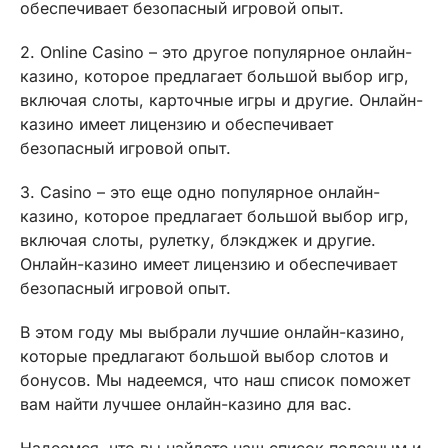
обеспечивает безопасный игровой опыт.
2. Online Casino – это другое популярное онлайн-
казино, которое предлагает большой выбор игр,
включая слоты, карточные игры и другие. Онлайн-
казино имеет лицензию и обеспечивает
безопасный игровой опыт.
3. Casino – это еще одно популярное онлайн-
казино, которое предлагает большой выбор игр,
включая слоты, рулетку, блэкджек и другие.
Онлайн-казино имеет лицензию и обеспечивает
безопасный игровой опыт.
В этом году мы выбрали лучшие онлайн-казино,
которые предлагают большой выбор слотов и
бонусов. Мы надеемся, что наш список поможет
вам найти лучшее онлайн-казино для вас.