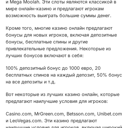
и Mega Moolah. Эти слоты являются классикой в
мире онлайн-казино и предлагают игрокам
возможность выиграть большие суммы денег.
Кроме того, многие казино онлайн предлагают
бонусы для новых игроков, включая депозитные
бонусы, бесплатные спины и другие
привлекательные предложения. Некоторые из
лучших бонусов включают в себя:
100% депозитный бонус до 1000 евро, 20
бесплатных спинов на каждый депозит, 50% бонус
на все депозиты и т.д.
Вот некоторые из лучших казино онлайн, которые
предлагают наилучшие условия для игроков:
Casino.com, MrGreen.com, Betsson.com, Unibet.com
и LeoVegas.com. Эти казино предлагают
наилучшие условия для игроков, включая широкий