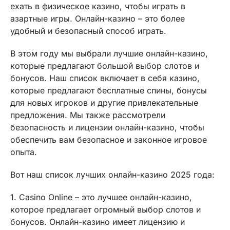
ехать в физическое казино, чтобы играть в
азартные игры. Онлайн-казино – это более
удобный и безопасный способ играть.
В этом году мы выбрали лучшие онлайн-казино,
которые предлагают большой выбор слотов и
бонусов. Наш список включает в себя казино,
которые предлагают бесплатные спины, бонусы
для новых игроков и другие привлекательные
предложения. Мы также рассмотрели
безопасность и лицензии онлайн-казино, чтобы
обеспечить вам безопасное и законное игровое
опыта.
Вот наш список лучших онлайн-казино 2025 года:
1. Casino Online – это лучшее онлайн-казино,
которое предлагает огромный выбор слотов и
бонусов. Онлайн-казино имеет лицензию и