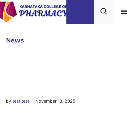
Category
News
онлайн 2025 года
большой выбор слотов
и бонусов.3588
by
test test
November 13, 2025
Лучшие казино онлайн
2025 года – большой