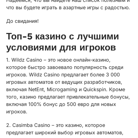
Надеемся, что вы найдете наш список полезным и
что вы будете играть в азартные игры с радостью.
До свидания!
Топ-5 казино с лучшими
условиями для игроков
1. Wildz Casino – это новое онлайн-казино,
которое быстро завоевало популярность среди
игроков. Wildz Casino предлагает более 3 000
игровых автоматов от ведущих разработчиков,
включая NetEnt, Microgaming и Quickspin. Кроме
того, казино предлагает привлекательные бонусы,
включая 100% бонус до 500 евро для новых
игроков.
2. Casimba Casino – это казино, которое
предлагает широкий выбор игровых автоматов,