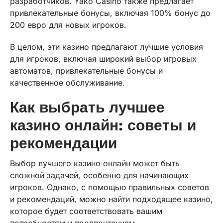
разработчиков. Yako Casino также предлагает
привлекательные бонусы, включая 100% бонус до
200 евро для новых игроков.
В целом, эти казино предлагают лучшие условия
для игроков, включая широкий выбор игровых
автоматов, привлекательные бонусы и
качественное обслуживание.
Как выбрать лучшее
казино онлайн: советы и
рекомендации
Выбор лучшего казино онлайн может быть
сложной задачей, особенно для начинающих
игроков. Однако, с помощью правильных советов
и рекомендаций, можно найти подходящее казино,
которое будет соответствовать вашим