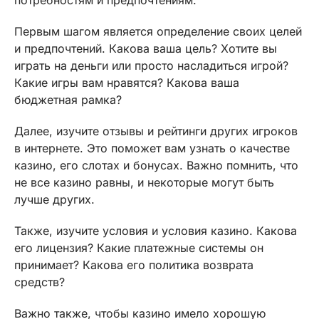
потребностям и предпочтениям.
Первым шагом является определение своих целей
и предпочтений. Какова ваша цель? Хотите вы
играть на деньги или просто насладиться игрой?
Какие игры вам нравятся? Какова ваша
бюджетная рамка?
Далее, изучите отзывы и рейтинги других игроков
в интернете. Это поможет вам узнать о качестве
казино, его слотах и бонусах. Важно помнить, что
не все казино равны, и некоторые могут быть
лучше других.
Также, изучите условия и условия казино. Какова
его лицензия? Какие платежные системы он
принимает? Какова его политика возврата
средств?
Важно также, чтобы казино имело хорошую