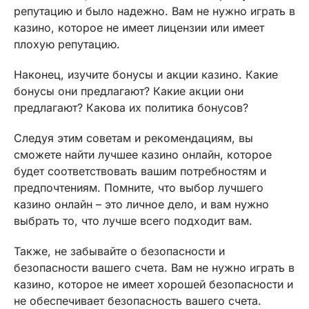
репутацию и было надежно. Вам не нужно играть в
казино, которое не имеет лицензии или имеет
плохую репутацию.
Наконец, изучите бонусы и акции казино. Какие
бонусы они предлагают? Какие акции они
предлагают? Какова их политика бонусов?
Следуя этим советам и рекомендациям, вы
сможете найти лучшее казино онлайн, которое
будет соответствовать вашим потребностям и
предпочтениям. Помните, что выбор лучшего
казино онлайн – это личное дело, и вам нужно
выбрать то, что лучше всего подходит вам.
Также, не забывайте о безопасности и
безопасности вашего счета. Вам не нужно играть в
казино, которое не имеет хорошей безопасности и
не обеспечивает безопасность вашего счета.