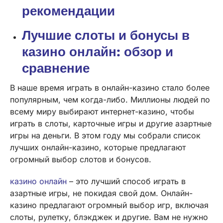
рекомендации
Лучшие слоты и бонусы в
казино онлайн: обзор и
сравнение
В наше время играть в онлайн-казино стало более
популярным, чем когда-либо. Миллионы людей по
всему миру выбирают интернет-казино, чтобы
играть в слоты, карточные игры и другие азартные
игры на деньги. В этом году мы собрали список
лучших онлайн-казино, которые предлагают
огромный выбор слотов и бонусов.
казино онлайн
– это лучший способ играть в
азартные игры, не покидая свой дом. Онлайн-
казино предлагают огромный выбор игр, включая
слоты, рулетку, блэкджек и другие. Вам не нужно