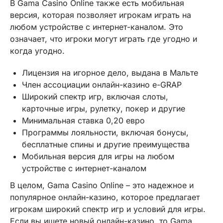
В Gama Casino Online также есть мобильная
версия, которая позволяет игрокам играть на
любом устройстве с интернет-каналом. Это
означает, что игроки могут играть где угодно и
когда угодно.
Лицензия на игорное дело, выдана в Мальте
Член ассоциации онлайн-казино e-GRAP
Широкий спектр игр, включая слоты,
карточные игры, рулетку, покер и другие
Минимальная ставка 0,20 евро
Программы лояльности, включая бонусы,
бесплатные спины и другие преимущества
Мобильная версия для игры на любом
устройстве с интернет-каналом
В целом, Gama Casino Online – это надежное и
популярное онлайн-казино, которое предлагает
игрокам широкий спектр игр и условий для игры.
Если вы ищете новый онлайн-казино, то Gama