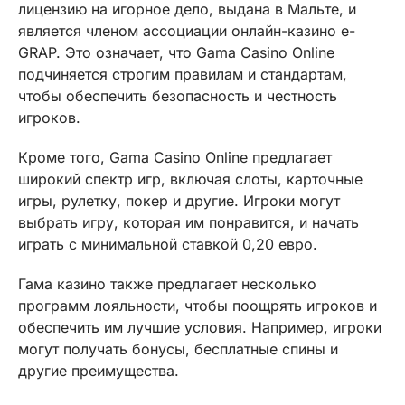
лицензию на игорное дело, выдана в Мальте, и
является членом ассоциации онлайн-казино e-
GRAP. Это означает, что Gama Casino Online
подчиняется строгим правилам и стандартам,
чтобы обеспечить безопасность и честность
игроков.
Кроме того, Gama Casino Online предлагает
широкий спектр игр, включая слоты, карточные
игры, рулетку, покер и другие. Игроки могут
выбрать игру, которая им понравится, и начать
играть с минимальной ставкой 0,20 евро.
Гама казино также предлагает несколько
программ лояльности, чтобы поощрять игроков и
обеспечить им лучшие условия. Например, игроки
могут получать бонусы, бесплатные спины и
другие преимущества.