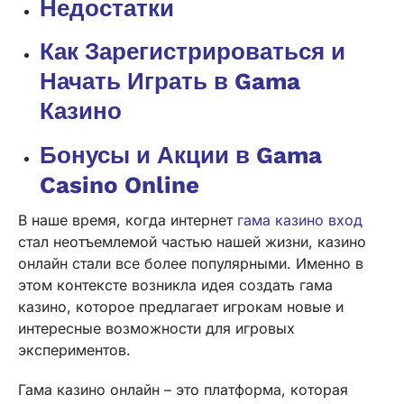
Недостатки
Как Зарегистрироваться и
Начать Играть в Gama
Казино
Бонусы и Акции в Gama
Casino Online
В наше время, когда интернет
гама казино вход
стал неотъемлемой частью нашей жизни, казино
онлайн стали все более популярными. Именно в
этом контексте возникла идея создать гама
казино, которое предлагает игрокам новые и
интересные возможности для игровых
экспериментов.
Гама казино онлайн – это платформа, которая