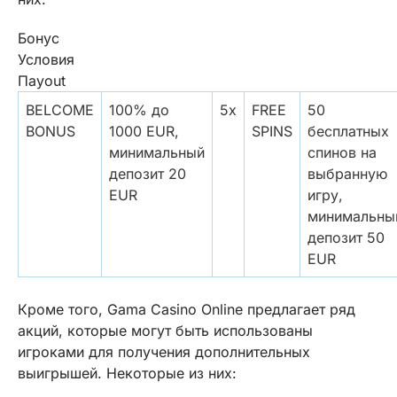
Бонус
Условия
Пayout
ВELCOME
100% до
5x
FREE
50
BONUS
1000 EUR,
SPINS
бесплатных
минимальный
спинов на
депозит 20
выбранную
EUR
игру,
минимальны
депозит 50
EUR
Кроме того, Gama Casino Online предлагает ряд
акций, которые могут быть использованы
игроками для получения дополнительных
выигрышей. Некоторые из них: