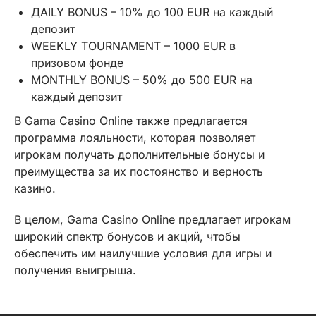
ДAILY BONUS – 10% до 100 EUR на каждый
депозит
WEEKLY TOURNAMENT – 1000 EUR в
призовом фонде
MONTHLY BONUS – 50% до 500 EUR на
каждый депозит
В Gama Casino Online также предлагается
программа лояльности, которая позволяет
игрокам получать дополнительные бонусы и
преимущества за их постоянство и верность
казино.
В целом, Gama Casino Online предлагает игрокам
широкий спектр бонусов и акций, чтобы
обеспечить им наилучшие условия для игры и
получения выигрыша.