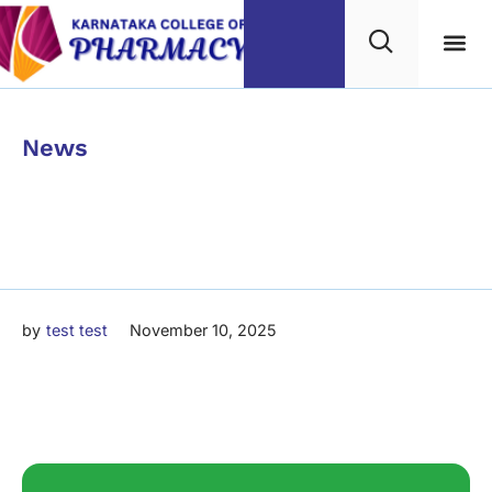
Category
News
онлайн – Gama Casino
Online.8399
by
test test
November 10, 2025
Гама казино онлайн –
Gama Casino Online