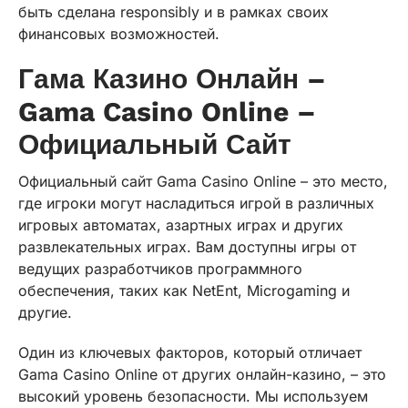
быть сделана responsibly и в рамках своих
финансовых возможностей.
Гама Казино Онлайн –
Gama Casino Online –
Официальный Сайт
Официальный сайт Gama Casino Online – это место,
где игроки могут насладиться игрой в различных
игровых автоматах, азартных играх и других
развлекательных играх. Вам доступны игры от
ведущих разработчиков программного
обеспечения, таких как NetEnt, Microgaming и
другие.
Один из ключевых факторов, который отличает
Gama Casino Online от других онлайн-казино, – это
высокий уровень безопасности. Мы используем