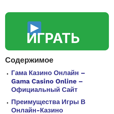
официальный сайт
ИГРАТЬ
Содержимое
Гама Казино Онлайн –
Gama Casino Online –
Официальный Сайт
Преимущества Игры В
Онлайн-Казино