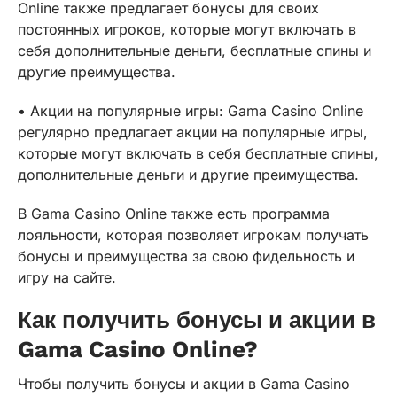
Online также предлагает бонусы для своих
постоянных игроков, которые могут включать в
себя дополнительные деньги, бесплатные спины и
другие преимущества.
• Акции на популярные игры: Gama Casino Online
регулярно предлагает акции на популярные игры,
которые могут включать в себя бесплатные спины,
дополнительные деньги и другие преимущества.
В Gama Casino Online также есть программа
лояльности, которая позволяет игрокам получать
бонусы и преимущества за свою фидельность и
игру на сайте.
Как получить бонусы и акции в
Gama Casino Online?
Чтобы получить бонусы и акции в Gama Casino