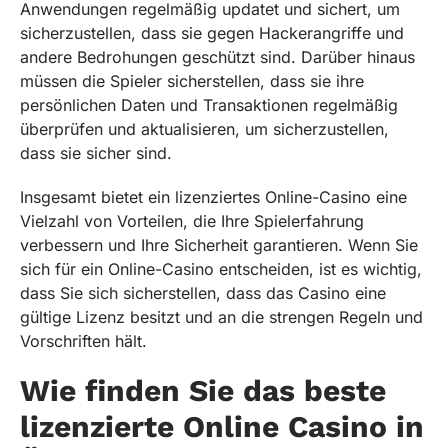
Anwendungen regelmäßig updatet und sichert, um
sicherzustellen, dass sie gegen Hackerangriffe und
andere Bedrohungen geschützt sind. Darüber hinaus
müssen die Spieler sicherstellen, dass sie ihre
persönlichen Daten und Transaktionen regelmäßig
überprüfen und aktualisieren, um sicherzustellen,
dass sie sicher sind.
Insgesamt bietet ein lizenziertes Online-Casino eine
Vielzahl von Vorteilen, die Ihre Spielerfahrung
verbessern und Ihre Sicherheit garantieren. Wenn Sie
sich für ein Online-Casino entscheiden, ist es wichtig,
dass Sie sich sicherstellen, dass das Casino eine
gültige Lizenz besitzt und an die strengen Regeln und
Vorschriften hält.
Wie finden Sie das beste
lizenzierte Online Casino in