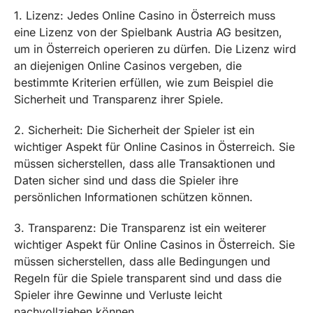
1. Lizenz: Jedes Online Casino in Österreich muss
eine Lizenz von der Spielbank Austria AG besitzen,
um in Österreich operieren zu dürfen. Die Lizenz wird
an diejenigen Online Casinos vergeben, die
bestimmte Kriterien erfüllen, wie zum Beispiel die
Sicherheit und Transparenz ihrer Spiele.
2. Sicherheit: Die Sicherheit der Spieler ist ein
wichtiger Aspekt für Online Casinos in Österreich. Sie
müssen sicherstellen, dass alle Transaktionen und
Daten sicher sind und dass die Spieler ihre
persönlichen Informationen schützen können.
3. Transparenz: Die Transparenz ist ein weiterer
wichtiger Aspekt für Online Casinos in Österreich. Sie
müssen sicherstellen, dass alle Bedingungen und
Regeln für die Spiele transparent sind und dass die
Spieler ihre Gewinne und Verluste leicht
nachvollziehen können.