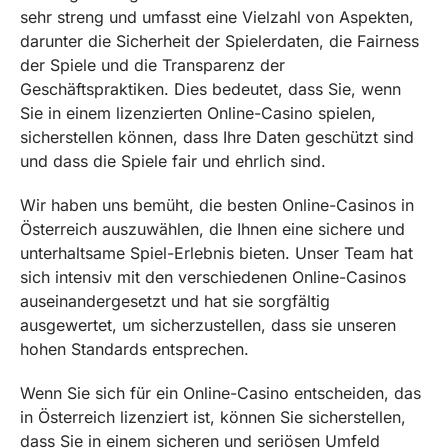
sehr streng und umfasst eine Vielzahl von Aspekten,
darunter die Sicherheit der Spielerdaten, die Fairness
der Spiele und die Transparenz der
Geschäftspraktiken. Dies bedeutet, dass Sie, wenn
Sie in einem lizenzierten Online-Casino spielen,
sicherstellen können, dass Ihre Daten geschützt sind
und dass die Spiele fair und ehrlich sind.
Wir haben uns bemüht, die besten Online-Casinos in
Österreich auszuwählen, die Ihnen eine sichere und
unterhaltsame Spiel-Erlebnis bieten. Unser Team hat
sich intensiv mit den verschiedenen Online-Casinos
auseinandergesetzt und hat sie sorgfältig
ausgewertet, um sicherzustellen, dass sie unseren
hohen Standards entsprechen.
Wenn Sie sich für ein Online-Casino entscheiden, das
in Österreich lizenziert ist, können Sie sicherstellen,
dass Sie in einem sicheren und seriösen Umfeld