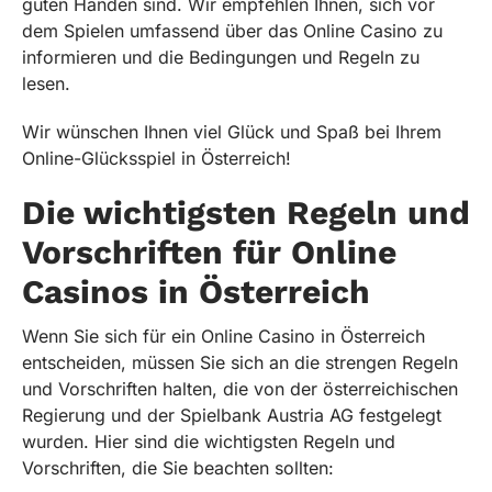
guten Händen sind. Wir empfehlen Ihnen, sich vor
dem Spielen umfassend über das Online Casino zu
informieren und die Bedingungen und Regeln zu
lesen.
Wir wünschen Ihnen viel Glück und Spaß bei Ihrem
Online-Glücksspiel in Österreich!
Die wichtigsten Regeln und
Vorschriften für Online
Casinos in Österreich
Wenn Sie sich für ein Online Casino in Österreich
entscheiden, müssen Sie sich an die strengen Regeln
und Vorschriften halten, die von der österreichischen
Regierung und der Spielbank Austria AG festgelegt
wurden. Hier sind die wichtigsten Regeln und
Vorschriften, die Sie beachten sollten: