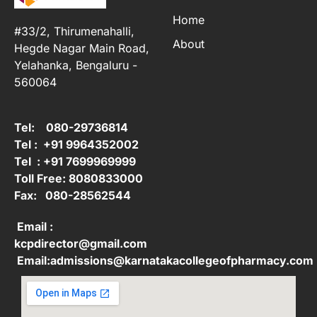
Home
#33/2, Thirumenahalli,
About
Hegde Nagar Main Road,
Yelahanka, Bengaluru -
560064
Tel: 080-29736814
Tel : +91 9964352002
Tel : +91 7699969999
Toll Free: 8080833000
Fax: 080-28562544
Email :
kcpdirector@gmail.com
Email:admissions@karnatakacollegeofpharmacy.com