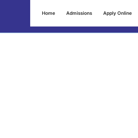
Home
Admissions
Apply Online