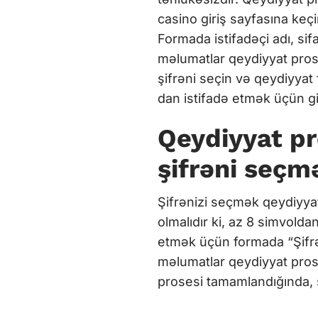
casino giriş sayfasına ke
Formada istifadəçi adı, sif
məlumatlar qeydiyyat prose
şifrəni seçin və qeydiyyat
dan istifadə etmək üçün gi
Qeydiyyat pr
şifrəni seçm
Şifrənizi seçmək qeydiyyat
olmalıdır ki, az 8 simvoldan
etmək üçün formada “Şifrə” 
məlumatlar qeydiyyat prose
prosesi tamamlandığında, s