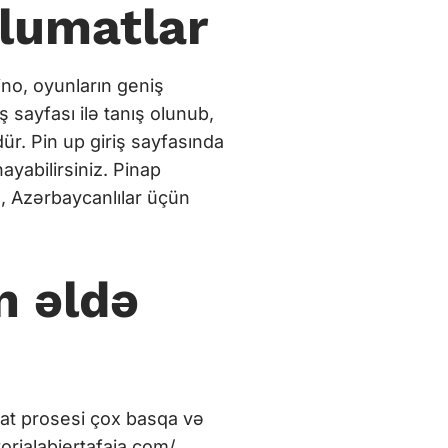
lumatlar
no, oyunların geniş
 sayfası ilə tanış olunub,
. Pin up giriş sayfasında
ayabilirsiniz. Pinap
o, Azərbaycanlılar üçün
n əldə
at prosesi çox basqa və
orialabiertafaia.com/