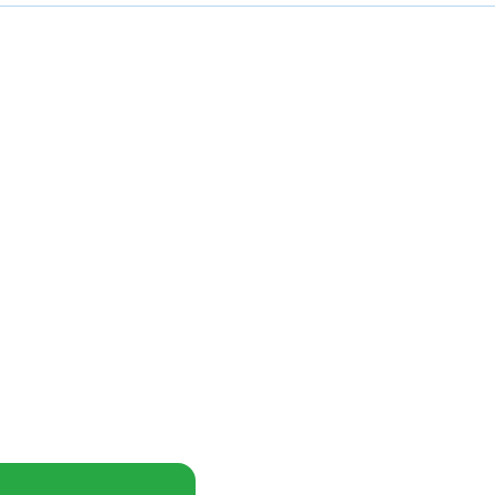
Casino – Azərba
azino – Giriş və
at