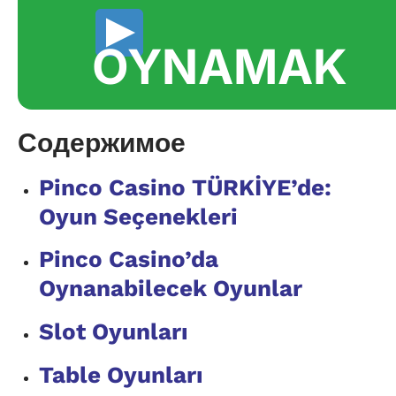
OYNAMAK
Содержимое
Pinco Casino TÜRKİYE’de:
Oyun Seçenekleri
Pinco Casino’da
Oynanabilecek Oyunlar
Slot Oyunları
Table Oyunları