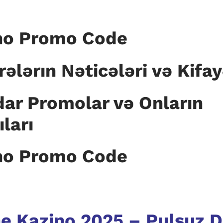
no Promo Code
ələrın Nəticələri və Kifay
ar Promolar və Onların
ları
no Promo Code
ne Kazino 2025 – Pulsuz D