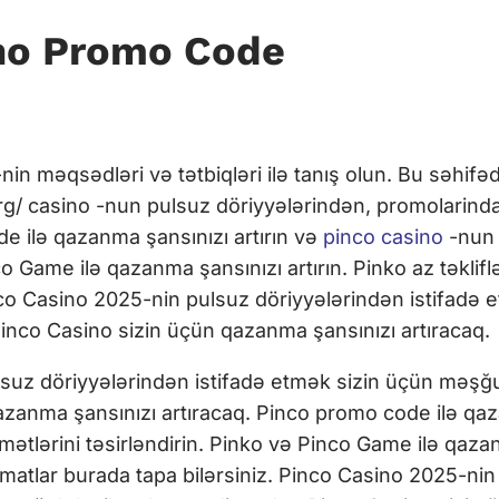
no Promo Code
in məqsədləri və tətbiqləri ilə tanış olun. Bu səhifə
.org/ casino -nun pulsuz döriyyələrindən, promolarind
e ilə qazanma şansınızı artırın və
pinco casino
-nun 
co Game ilə qazanma şansınızı artırın. Pinko az təklif
nco Casino 2025-nin pulsuz döriyyələrindən istifadə
Pinco Casino sizin üçün qazanma şansınızı artıracaq.
suz döriyyələrindən istifadə etmək sizin üçün məşğul
zanma şansınızı artıracaq. Pinco promo code ilə qaza
ətlərini təsirləndirin. Pinko və Pinco Game ilə qazan
lumatlar burada tapa bilərsiniz. Pinco Casino 2025-ni