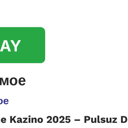
Dövriyyələr və P
AY
мое
ое
e Kazino 2025 – Pulsuz D