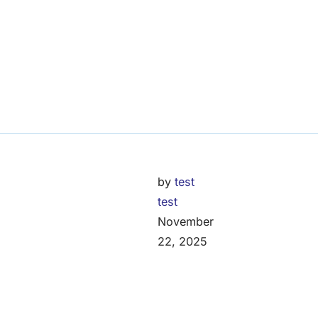
by
test
test
November
22, 2025
Pinco O