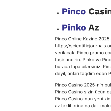
Pinco
Casi
Pinko
Az
Pinco Online Kazino 2025-n
https://scientificjournals
veriləcək. Pinco promo cod
təsirləndirin. Pinko və Pin
burada tapa bilərsiniz. Pi
deyil, onları təqdim edən 
Pinco Casino 2025-nin pul
Pinco Casino sizin üçün qa
Pinco Casino-nun yeni xidm
az təkliflərinə da dair mə