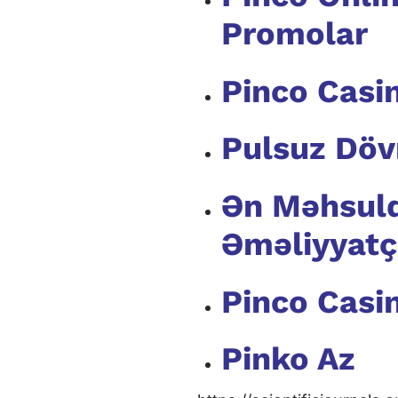
Promolar
Pinco Casi
Pulsuz Dövr
Ən Məhsuld
Əməliyyatçı
Pinco Casi
Pinko Az