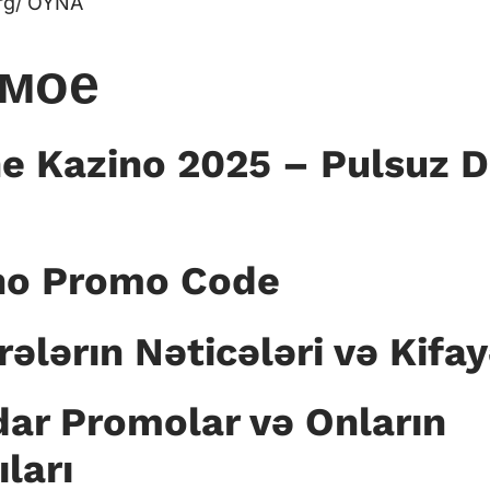
.org/ OYNA
мое
e Kazino 2025 – Pulsuz D
no Promo Code
ələrın Nəticələri və Kifay
ar Promolar və Onların
ları