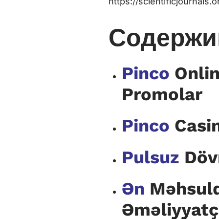
https://scientificjournals
Содержи
Pinco
Onlin
Promolar
Pinco
Casi
Pulsuz
Dövr
Ən
Məhsuld
Əməliyyatçı