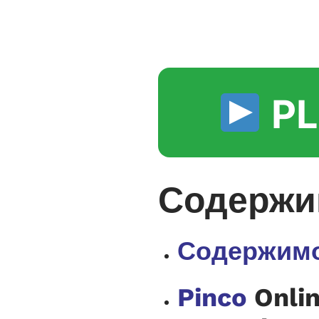
Pulsuz 
PL
Содержи
Содержим
Pinco
Onlin