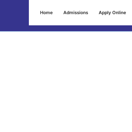
Home
Admissions
Apply Online