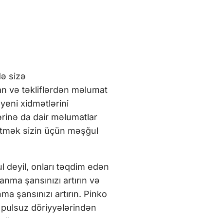
də sizə
an və təkliflərdən məlumat
yeni xidmətlərini
lərinə da dair məlumatlar
 etmək sizin üçün məşğul
 deyil, onları təqdim edən
nma şansınızı artırın və
ma şansınızı artırın. Pinko
n pulsuz döriyyələrindən