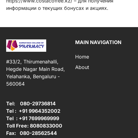
https://www.costacoffee.kz/ – для получения
информации о текущих бонусах и акциях.
MAIN NAVIGATION
Home
#33/2, Thirumenahalli,
About
Hegde Nagar Main Road,
Yelahanka, Bengaluru -
560064
Tel: 080-29736814
Tel : +91 9964352002
Tel : +91 7699969999
Toll Free: 8080833000
Fax: 080-28562544