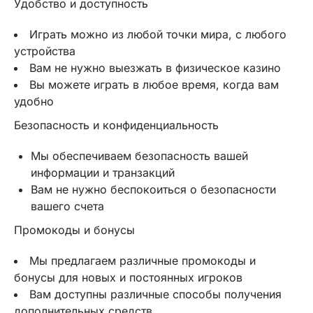
Удобство и доступность
Играть можно из любой точки мира, с любого
устройства
Вам не нужно выезжать в физическое казино
Вы можете играть в любое время, когда вам
удобно
Безопасность и конфиденциальность
Мы обеспечиваем безопасность вашей
информации и транзакций
Вам не нужно беспокоиться о безопасности
вашего счета
Промокоды и бонусы
Мы предлагаем различные промокоды и
бонусы для новых и постоянных игроков
Вам доступны различные способы получения
дополнительных средств