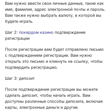
Вам нужно ввести свои личные данные, такие как
имя, фамилия, адрес электронной почты и пароль.
Вам также нужно выбрать валюту, в которой вы
будете играть.
Шаг 2:
покердом казино
подтверждение
регистрации
После регистрации вам будет отправлено письмо
с подтверждением регистрации. Вам нужно
открыть это письмо и кликнуть на ссылку, чтобы
подтвердить регистрацию.
Шаг 3: депозит
После подтверждения регистрации вы можете
сделать депозит, чтобы начать играть. Вам
доступны различные способы депозита, включая
карты, электронные деньги и другие.