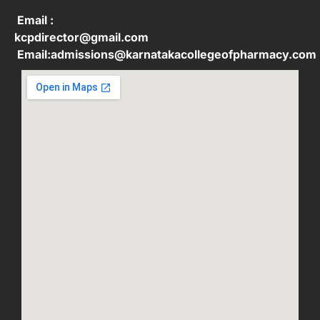
Email :
kcpdirector@gmail.com
Email:admissions@karnatakacollegeofpharmacy.com