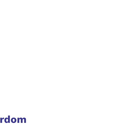
erdom