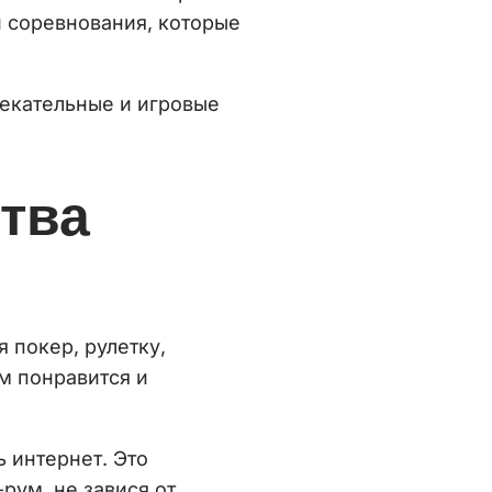
и соревнования, которые
лекательные и игровые
тва
 покер, рулетку,
им понравится и
ь интернет. Это
рум, не завися от