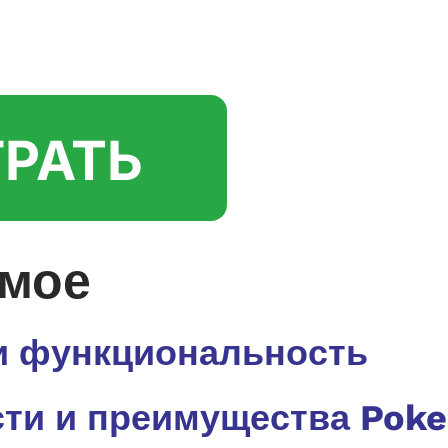
ум (2025)
РАТЬ
мое
и функциональность
ти и преимущества Pok