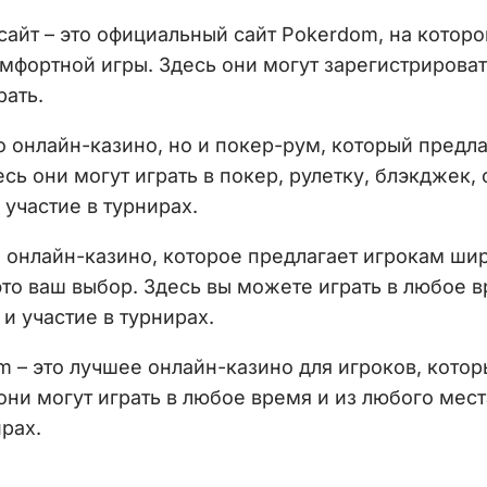
айт – это официальный сайт Pokerdom, на которо
омфортной игры. Здесь они могут зарегистрироват
рать.
о онлайн-казино, но и покер-рум, который предл
сь они могут играть в покер, рулетку, блэкджек, 
 участие в турнирах.
 онлайн-казино, которое предлагает игрокам шир
это ваш выбор. Здесь вы можете играть в любое в
и участие в турнирах.
 – это лучшее онлайн-казино для игроков, кото
они могут играть в любое время и из любого мест
ирах.