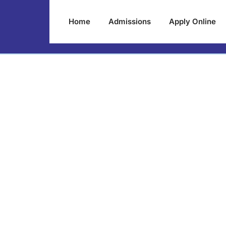
Home
Admissions
Apply Online