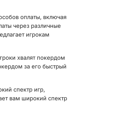
особов оплаты, включая
ыплаты через различные
едлагает игрокам
Игроки хвалят покердом
покердом за его быстрый
кий спектр игр,
гает вам широкий спектр