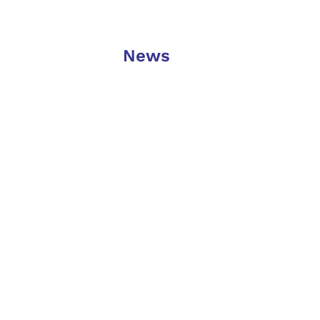
Category
News
Pokerdom