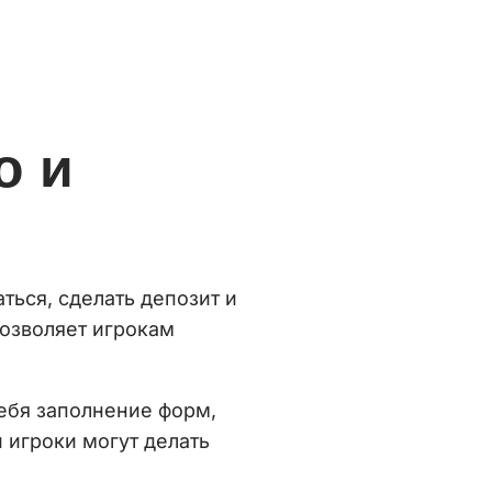
о и
ться, сделать депозит и
позволяет игрокам
себя заполнение форм,
 игроки могут делать