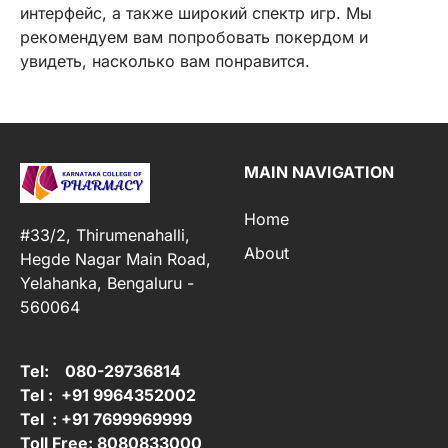
интерфейс, а также широкий спектр игр. Мы
рекомендуем вам попробовать покердом и
увидеть, насколько вам понравится.
MAIN NAVIGATION
Home
#33/2, Thirumenahalli,
About
Hegde Nagar Main Road,
Yelahanka, Bengaluru -
560064
Tel: 080-29736814
Tel : +91 9964352002
Tel : +91 7699969999
Toll Free: 8080833000