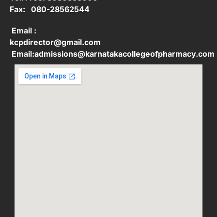
Fax: 080-28562544
Email :
kcpdirector@gmail.com
Email:admissions@karnatakacollegeofpharmacy.com