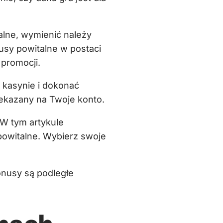
alne, wymienić należy
nusy powitalne w postaci
promocji.
 kasynie i dokonać
zekazany na Twoje konto.
 W tym artykule
powitalne. Wybierz swoje
onusy są podległe