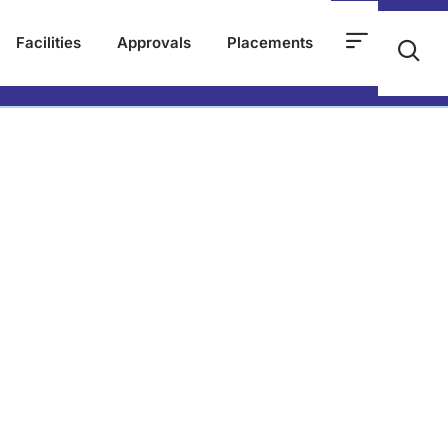
Facilities
Approvals
Placements