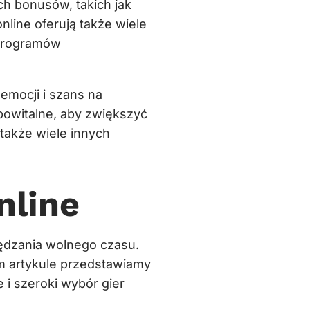
ch bonusów, takich jak
line oferują także wiele
h programów
emocji i szans na
 powitalne, aby zwiększyć
 także wiele innych
nline
ędzania wolnego czasu.
ym artykule przedstawiamy
 i szeroki wybór gier