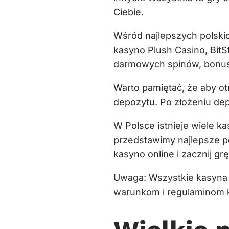
Ciebie.
Wśród najlepszych polskic
kasyno Plush Casino, BitSt
darmowych spinów, bonus
Warto pamiętać, że aby ot
depozytu. Po złożeniu de
W Polsce istnieje wiele k
przedstawimy najlepsze po
kasyno online i zacznij grę
Uwaga: Wszystkie kasyna 
warunkom i regulaminom 