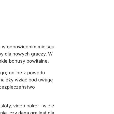
eś w odpowiednim miejscu.
usy dla nowych graczy. W
okie bonusy powitalne.
 grę online z powodu
, należy wziąć pod uwagę
i bezpieczeństwo
sloty, video poker i wiele
ie, czy dana gra jest dla