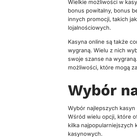
Wielkie możliwości w kasy
bonus powitalny, bonus b
innych promocji, takich j
lojalnościowych.
Kasyna online są także co
wygraną. Wielu z nich wyb
swoje szanse na wygraną. 
możliwości, które mogą z
Wybór na
Wybór najlepszych kasyn 
Wśród wielu opcji, które 
kilka najpopularniejszych 
kasynowych.