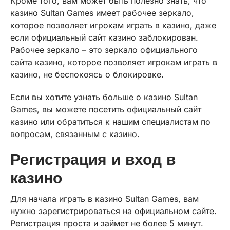
Кроме того, вам может быть полезно знать, что
казино Sultan Games имеет рабочее зеркало,
которое позволяет игрокам играть в казино, даже
если официальный сайт казино заблокирован.
Рабочее зеркало – это зеркало официального
сайта казино, которое позволяет игрокам играть в
казино, не беспокоясь о блокировке.
Если вы хотите узнать больше о казино Sultan
Games, вы можете посетить официальный сайт
казино или обратиться к нашим специалистам по
вопросам, связанным с казино.
Регистрация и вход в
казино
Для начала играть в казино Sultan Games, вам
нужно зарегистрироваться на официальном сайте.
Регистрация проста и займет не более 5 минут.