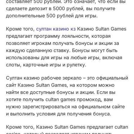
составляет 500 рублей. Это означает, что если вы
сделаете депозит в 5000 рублей, вы получите
дополнительные 500 рублей для игры.
Кроме того,
султан казино кз
Казино Sultan Games
предлагает программу лояльности, которая
позволяет игрокам получать бонусы и акции за
каждую сделанную ставку. Бонусы могут быть
использованы для игры на любые игры, включая
слоты, карточные игры и рулетку.
Султан казино рабочее зеркало – это официальный
сайт Казино Sultan Games, на котором можно
найти все доступные бонусы и акции. Если вы
хотите получить сultan games промокод, вам
нужно зарегистрироваться на официальном сайте
и выполнить условия для получения бонуса.
Кроме того, Казино Sultan Games предлагает сultan