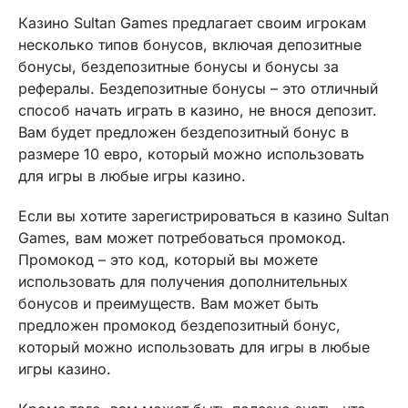
Казино Sultan Games предлагает своим игрокам
несколько типов бонусов, включая депозитные
бонусы, бездепозитные бонусы и бонусы за
рефералы. Бездепозитные бонусы – это отличный
способ начать играть в казино, не внося депозит.
Вам будет предложен бездепозитный бонус в
размере 10 евро, который можно использовать
для игры в любые игры казино.
Если вы хотите зарегистрироваться в казино Sultan
Games, вам может потребоваться промокод.
Промокод – это код, который вы можете
использовать для получения дополнительных
бонусов и преимуществ. Вам может быть
предложен промокод бездепозитный бонус,
который можно использовать для игры в любые
игры казино.