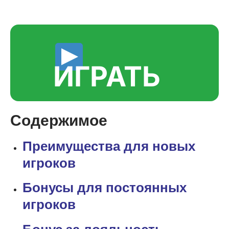
предложения
ИГРАТЬ
Содержимое
Преимущества для новых
игроков
Бонусы для постоянных
игроков