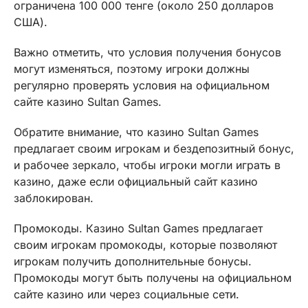
ограничена 100 000 тенге (около 250 долларов
США).
Важно отметить, что условия получения бонусов
могут изменяться, поэтому игроки должны
регулярно проверять условия на официальном
сайте казино Sultan Games.
Обратите внимание, что казино Sultan Games
предлагает своим игрокам и бездепозитный бонус,
и рабочее зеркало, чтобы игроки могли играть в
казино, даже если официальный сайт казино
заблокирован.
Промокоды. Казино Sultan Games предлагает
своим игрокам промокоды, которые позволяют
игрокам получить дополнительные бонусы.
Промокоды могут быть получены на официальном
сайте казино или через социальные сети.