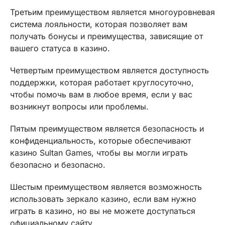
Третьим преимуществом является многоуровневая
система лояльности, которая позволяет вам
получать бонусы и преимущества, зависящие от
вашего статуса в казино.
Четвертым преимуществом является доступность
поддержки, которая работает круглосуточно,
чтобы помочь вам в любое время, если у вас
возникнут вопросы или проблемы.
Пятым преимуществом является безопасность и
конфиденциальность, которые обеспечивают
казино Sultan Games, чтобы вы могли играть
безопасно и безопасно.
Шестым преимуществом является возможность
использовать зеркало казино, если вам нужно
играть в казино, но вы не можете доступаться
официальному сайту.