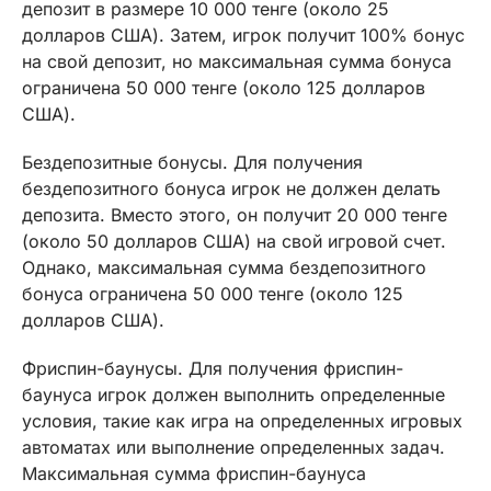
депозит в размере 10 000 тенге (около 25
долларов США). Затем, игрок получит 100% бонус
на свой депозит, но максимальная сумма бонуса
ограничена 50 000 тенге (около 125 долларов
США).
Бездепозитные бонусы. Для получения
бездепозитного бонуса игрок не должен делать
депозита. Вместо этого, он получит 20 000 тенге
(около 50 долларов США) на свой игровой счет.
Однако, максимальная сумма бездепозитного
бонуса ограничена 50 000 тенге (около 125
долларов США).
Фриспин-баунусы. Для получения фриспин-
баунуса игрок должен выполнить определенные
условия, такие как игра на определенных игровых
автоматах или выполнение определенных задач.
Максимальная сумма фриспин-баунуса