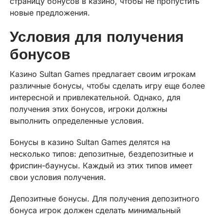
страницу бонусов в казино, чтобы не пропустить
новые предложения.
Условия для получения
бонусов
Казино Sultan Games предлагает своим игрокам
различные бонусы, чтобы сделать игру еще более
интересной и привлекательной. Однако, для
получения этих бонусов, игроки должны
выполнить определенные условия.
Бонусы в казино Sultan Games делятся на
несколько типов: депозитные, бездепозитные и
фриспин-баунусы. Каждый из этих типов имеет
свои условия получения.
Депозитные бонусы. Для получения депозитного
бонуса игрок должен сделать минимальный