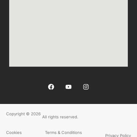
Copyright © 2026
All rights reserved.
Cookies
Terms & Conditions
Privacy Policy