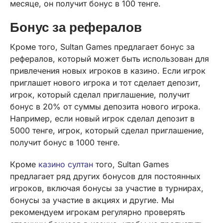
месяце, он получит бонус в 100 тенге.
Бонус за рефералов
Кроме того, Sultan Games предлагает бонус за
рефералов, который может быть использован для
привлечения новых игроков в казино. Если игрок
приглашет нового игрока и тот сделает депозит,
игрок, который сделал приглашение, получит
бонус в 20% от суммы депозита нового игрока.
Например, если новый игрок сделал депозит в
5000 тенге, игрок, который сделал приглашение,
получит бонус в 1000 тенге.
Кроме
казино султан
того, Sultan Games
предлагает ряд других бонусов для постоянных
игроков, включая бонусы за участие в турнирах,
бонусы за участие в акциях и другие. Мы
рекомендуем игрокам регулярно проверять