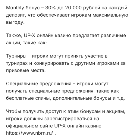
Monthly бонус – 30% до 20 000 рублей на каждый
депозит, что обеспечивает игрокам максимальную
выгоду.
Также, UP-X онлайн казино предлагает различные
акции, такие как:
Турниры – игроки могут принять участие в
турнирах и конкурировать с другими игроками за
призовые места.
Специальные предложения – игроки могут
получать специальные предложения, такие как
бесплатные спины, дополнительные бонусы и т.д.
Чтобы получить доступ к этим бонусам и акциям,
игроки должны зарегистрироваться на
официальном сайте UP-X онлайн казино –
https://www.nbrn.ru/ .