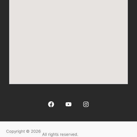
Copyright © 2026
All rights reserved.