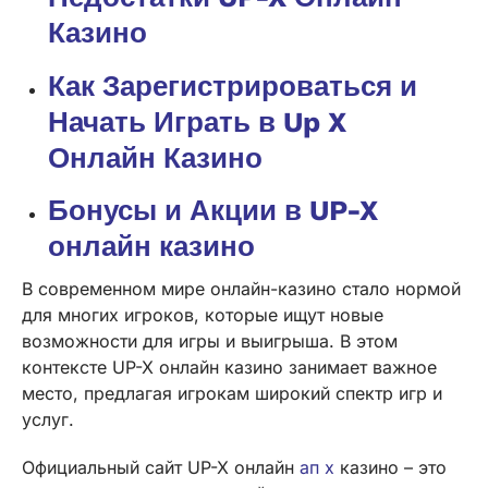
Казино
Как Зарегистрироваться и
Начать Играть в Up X
Онлайн Казино
Бонусы и Акции в UP-X
онлайн казино
В современном мире онлайн-казино стало нормой
для многих игроков, которые ищут новые
возможности для игры и выигрыша. В этом
контексте UP-X онлайн казино занимает важное
место, предлагая игрокам широкий спектр игр и
услуг.
Официальный сайт UP-X онлайн
ап х
казино – это