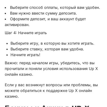
Выберите способ оплаты, который вам удобен.
Вам нужно ввести сумму депозита.
Оформите депозит, и ваш аккаунт будет
активирован.
Шаг 4: Начните играть
Выберите игру, в которую вы хотите играть.
Выберите ставку, которая вам удобна.
Начните играть!
Важно: перед началом игры, убедитесь, что вы
прочитали и поняли условия использования Up X
онлайн казино.
Если у вас возникнут вопросы или проблемы, вы
можете обратиться к поддержке Up X онлайн
казино.