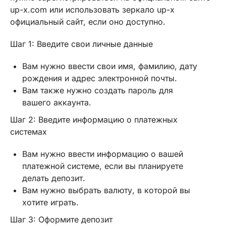
up-x.com или использовать зеркало up-x
официальный сайт, если оно доступно.
Шаг 1: Введите свои личные данные
Вам нужно ввести свои имя, фамилию, дату
рождения и адрес электронной почты.
Вам также нужно создать пароль для
вашего аккаунта.
Шаг 2: Введите информацию о платежных
системах
Вам нужно ввести информацию о вашей
платежной системе, если вы планируете
делать депозит.
Вам нужно выбрать валюту, в которой вы
хотите играть.
Шаг 3: Оформите депозит