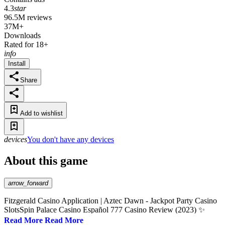
4.3
star
96.5M reviews
37M+
Downloads
Rated for 18+
info
Install
Share
Add to wishlist
devices
You don't have any devices
About this game
arrow_forward
Fitzgerald Casino Application | Aztec Dawn - Jackpot Party Casino
SlotsSpin Palace Casino Español 777 Casino Review (2023) ✨
Trending casino of the month ✨Stratosphere Hotel And Casino Las
Read More