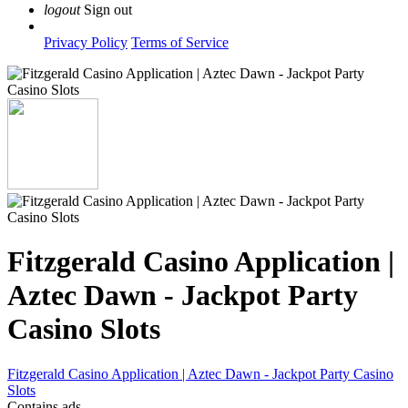
logout
Sign out
Privacy Policy
Terms of Service
Fitzgerald Casino Application |
Aztec Dawn - Jackpot Party
Casino Slots
Fitzgerald Casino Application | Aztec Dawn - Jackpot Party Casino
Slots
Contains ads