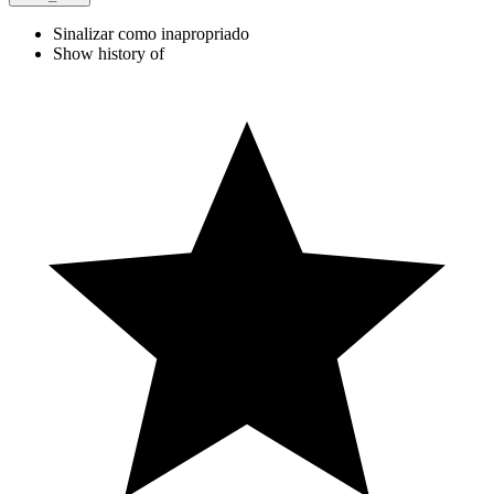
Sinalizar como inapropriado
Show history of