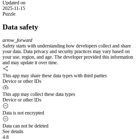
Vegas BONUS en ANCIENT LINK, JUEGO NUEVO DE
Updated on
#ZITRO #slot #casino #hugewin.
2025-11-15
Puzzle
Data safety
arrow_forward
Safety starts with understanding how developers collect and share
your data. Data privacy and security practices may vary based on
your use, region, and age. The developer provided this information
and may update it over time.
This app may share these data types with third parties
Device or other IDs
This app may collect these data types
Device or other IDs
Data is not encrypted
Data can not be deleted
See details
4.8