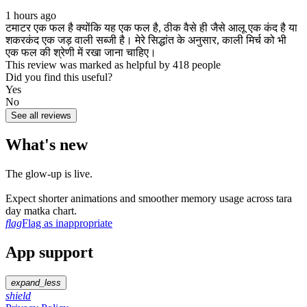
1 hours ago
टमाटर एक फल है क्योंकि यह एक फल है, ठीक वैसे ही जैसे आलू एक कंद है या
शकरकंद एक जड़ वाली सब्जी है। मेरे सिद्धांत के अनुसार, काली मिर्च को भी
एक फल की श्रेणी में रखा जाना चाहिए।
This review was marked as helpful by 418 people
Did you find this useful?
Yes
No
See all reviews
What's new
The glow‑up is live.
Expect shorter animations and smoother memory usage across tara
day matka chart.
flag
Flag as inappropriate
App support
expand_less
shield