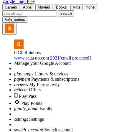
google_logo Play
Games
Apps
Movies
Books
Kids
none
search
help_outline
GCP Rainbow
www.satta no.com 2021[email protected]
Manage your Google Account
play_apps
Library & devices
payment
Payments & subscriptions
reviews
My Play activity
redeem
Offers
Play Pass
Play Points
family_home
Family
settings
Settings
switch_account
Switch account