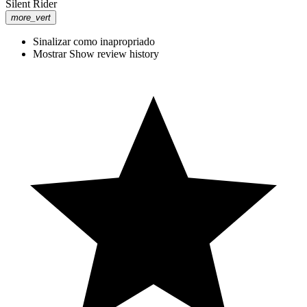
Silent Rider
tragamonedas online argentina, casino online dinero real, ruleta
more_vert
online argentina, blackjack online argentina, ganar dinero casino
online, bonos de casino 2024, casino en vivo argentina, top casinos
Sinalizar como inapropriado
online argentina, casino online seguro, juegos de azar online
Mostrar Show review history
argentina, Mystake casino, casino para principiantes, ganar dinero
desde casa, casino online Argentina gratis, casino bonos exclusivos,
mejor cripto casino, cripto casino 2024, promo code mystake,
codigo promocional mystake, mystake promo code, mystake codigo
promocional, mystake bonus code, codigo bonus mystake,
descuentos mystake, ofertas mystake, promo mystake 2024, cómo
usar código mystake, mystake promociones, mystake ofertas
exclusivas, mystake casino promo code, mystake apuestas codigo,
mystake registro código, mystake descuento, mystake código 2024,
mystake rewards code, mystake promo code español, mystake
bonus exclusivo, códigos mystake actualizados