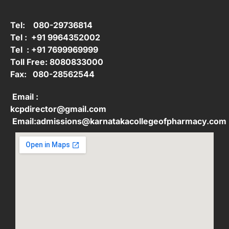
Tel: 080-29736814
Tel : +91 9964352002
Tel : +91 7699969999
Toll Free: 8080833000
Fax: 080-28562544
Email :
kcpdirector@gmail.com
Email:admissions@karnatakacollegeofpharmacy.com