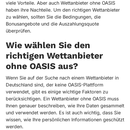
viele Vorteile. Aber auch Wettanbieter ohne OASIS
haben ihre Nachteile. Um den richtigen Wettanbieter
zu wählen, sollten Sie die Bedingungen, die
Bonusangebote und die Auszahlungsquote
überprüfen.
Wie wählen Sie den
richtigen Wettanbieter
ohne OASIS aus?
Wenn Sie auf der Suche nach einem Wettanbieter in
Deutschland sind, der keine OASIS-Plattform
verwendet, gibt es einige wichtige Faktoren zu
berücksichtigen. Ein Wettanbieter ohne OASIS muss
Ihnen genauer beschreiben, wie Ihre Daten gesammelt
und verwendet werden. Es ist auch wichtig, dass Sie
wissen, wie Ihre persönlichen Informationen geschützt
werden.