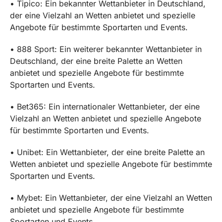
• Tipico: Ein bekannter Wettanbieter in Deutschland,
der eine Vielzahl an Wetten anbietet und spezielle
Angebote für bestimmte Sportarten und Events.
• 888 Sport: Ein weiterer bekannter Wettanbieter in
Deutschland, der eine breite Palette an Wetten
anbietet und spezielle Angebote für bestimmte
Sportarten und Events.
• Bet365: Ein internationaler Wettanbieter, der eine
Vielzahl an Wetten anbietet und spezielle Angebote
für bestimmte Sportarten und Events.
• Unibet: Ein Wettanbieter, der eine breite Palette an
Wetten anbietet und spezielle Angebote für bestimmte
Sportarten und Events.
• Mybet: Ein Wettanbieter, der eine Vielzahl an Wetten
anbietet und spezielle Angebote für bestimmte
Sportarten und Events.