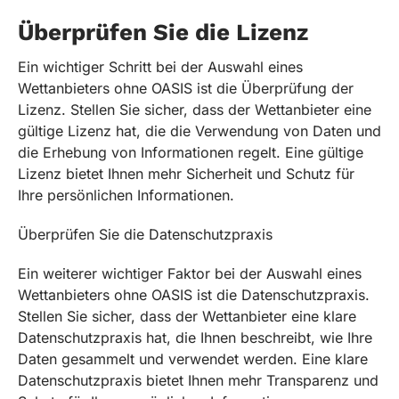
Überprüfen Sie die Lizenz
Ein wichtiger Schritt bei der Auswahl eines
Wettanbieters ohne OASIS ist die Überprüfung der
Lizenz. Stellen Sie sicher, dass der Wettanbieter eine
gültige Lizenz hat, die die Verwendung von Daten und
die Erhebung von Informationen regelt. Eine gültige
Lizenz bietet Ihnen mehr Sicherheit und Schutz für
Ihre persönlichen Informationen.
Überprüfen Sie die Datenschutzpraxis
Ein weiterer wichtiger Faktor bei der Auswahl eines
Wettanbieters ohne OASIS ist die Datenschutzpraxis.
Stellen Sie sicher, dass der Wettanbieter eine klare
Datenschutzpraxis hat, die Ihnen beschreibt, wie Ihre
Daten gesammelt und verwendet werden. Eine klare
Datenschutzpraxis bietet Ihnen mehr Transparenz und