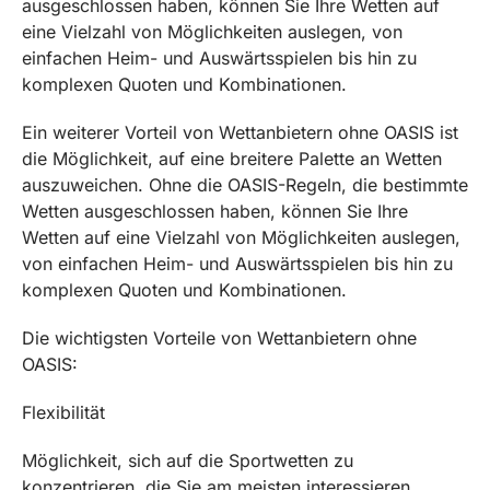
ausgeschlossen haben, können Sie Ihre Wetten auf
eine Vielzahl von Möglichkeiten auslegen, von
einfachen Heim- und Auswärtsspielen bis hin zu
komplexen Quoten und Kombinationen.
Ein weiterer Vorteil von Wettanbietern ohne OASIS ist
die Möglichkeit, auf eine breitere Palette an Wetten
auszuweichen. Ohne die OASIS-Regeln, die bestimmte
Wetten ausgeschlossen haben, können Sie Ihre
Wetten auf eine Vielzahl von Möglichkeiten auslegen,
von einfachen Heim- und Auswärtsspielen bis hin zu
komplexen Quoten und Kombinationen.
Die wichtigsten Vorteile von Wettanbietern ohne
OASIS:
Flexibilität
Möglichkeit, sich auf die Sportwetten zu
konzentrieren, die Sie am meisten interessieren