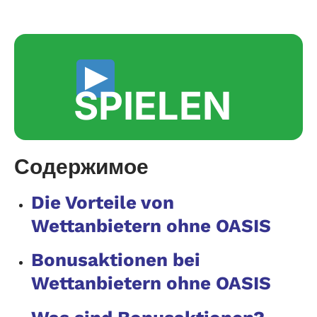
Bonusaktionen
SPIELEN
Содержимое
Die Vorteile von
Wettanbietern ohne OASIS
Bonusaktionen bei
Wettanbietern ohne OASIS