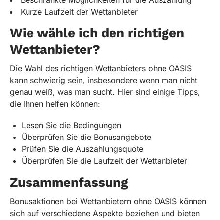
Kurze Laufzeit der Wettanbieter
Wie wähle ich den richtigen
Wettanbieter?
Die Wahl des richtigen Wettanbieters ohne OASIS
kann schwierig sein, insbesondere wenn man nicht
genau weiß, was man sucht. Hier sind einige Tipps,
die Ihnen helfen können:
Lesen Sie die Bedingungen
Überprüfen Sie die Bonusangebote
Prüfen Sie die Auszahlungsquote
Überprüfen Sie die Laufzeit der Wettanbieter
Zusammenfassung
Bonusaktionen bei Wettanbietern ohne OASIS können
sich auf verschiedene Aspekte beziehen und bieten